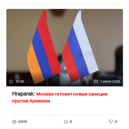
10:49
1 июля 2026
Москва готовит новые санкции
Hraparak:
против Армении
2919
0
0