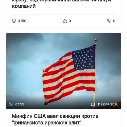
Ирану: под ограничения попали 14 лиц и
компаний
3150
0
0
07:55
11 июля 2026
Минфин США ввел санкции против
"финансиста иранских элит"