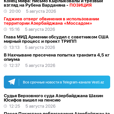
Конец мифа: письмо Кырлыковалы и трезвый
взгляд на Рубена Варданяна -
ПОЗИЦИЯ
20:00
5 августа 2026
Гаджиев отверг обвинения в использовании
территории Азербайджана «Моссадом»
15:16
5 августа 2026
Глава МИД Армении обсудил с советником США
мирный процесс и проект ТРИПП
13:13
5 августа 2026
В Нахчыване пресечена попытка транзита 4,5 кг
опиума
12:37
5 августа 2026
Все срочные новости в Telegram-канале Vesti.az
Судья Верховного суда Азербайджана Шахин
Юсифов вышел на пенсию
12:25
5 августа 2026
Посол Пакистана поблагодарил Азербайджан за