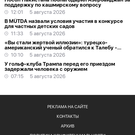
поддержку по кашмирскому вопросу
12:01
5 августа 2026
В MÜTDA назвали условия участия в конкурсе
для частных детских садов
11:33
5 августа 2026
«Вы стали жертвой иллюзии»: турецко-
американский ученый обратился к Талебу -
ОТКРЫТОЕ ПИСЬМО
10:10
5 августа 2026
У гольф-клуба Трампа перед его приездом
задержали человека с оружием
07:15
5 августа 2026
РЕКЛАМА НА САЙТЕ
КОНТАКТЫ
АРХИВ