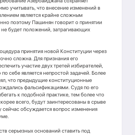
 требование Азербайджана сохраняет
имо учитывать, что внесение изменений в
влением является крайне сложным
нно поэтому Пашинян говорит о принятии
й не будет положений, затрагивающих
процедура принятия новой Конституции через
очно сложна. Для признания его
печить участие двух третей избирателей,
 по себе является непростой задачей. Более
лял, что предыдущие конституционные
ождались фальсификациями. Судя по его
бегать к подобной практике, тем более что
скорее всего, будут заинтересованы в срыве
 сейчас обсуждается вопрос изменения
уме.
ьств серьезных оснований ставить под