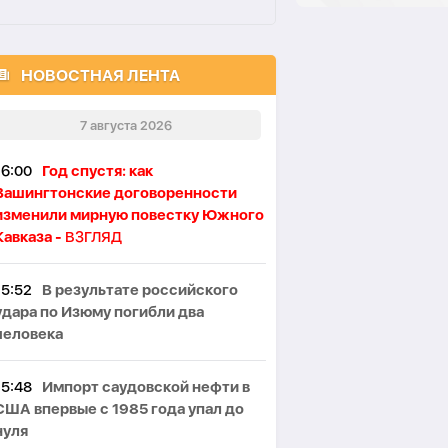
НОВОСТНАЯ ЛЕНТА
7 августа 2026
16:00
Год спустя: как
Вашингтонские договоренности
изменили мирную повестку Южного
Кавказа -
ВЗГЛЯД
15:52
В результате российского
удара по Изюму погибли два
человека
15:48
Импорт саудовской нефти в
США впервые с 1985 года упал до
нуля