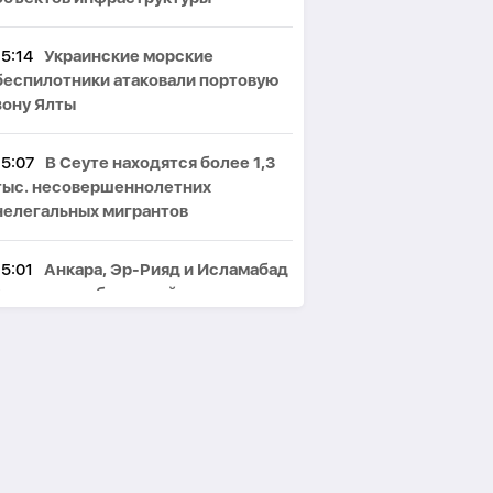
15:14
Украинские морские
беспилотники атаковали портовую
зону Ялты
15:07
В Сеуте находятся более 1,3
тыс. несовершеннолетних
нелегальных мигрантов
15:01
Анкара, Эр-Рияд и Исламабад
заключили оборонный пакт-
ОБНОВЛЕНО
14:58
Житель Товуза задержан по
подозрению в убийстве
собственной тети-
ФОТО
14:52
Резаи: Иран не допустит