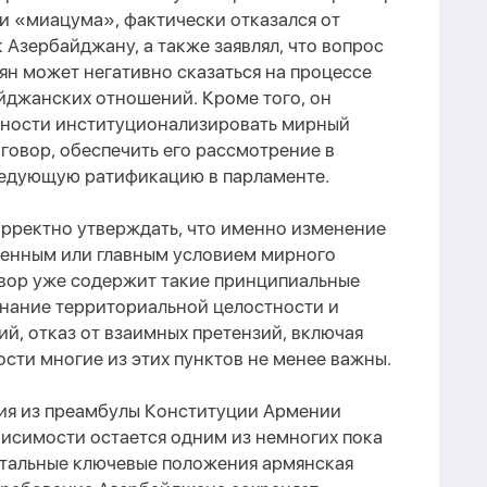
и «миацума», фактически отказался от
 Азербайджану, а также заявлял, что вопрос
н может негативно сказаться на процессе
джанских отношений. Кроме того, он
вности институционализировать мирный
говор, обеспечить его рассмотрение в
ледующую ратификацию в парламенте.
орректно утверждать, что именно изменение
венным или главным условием мирного
вор уже содержит такие принципиальные
знание территориальной целостности и
й, отказ от взаимных претензий, включая
сти многие из этих пунктов не менее важны.
ния из преамбулы Конституции Армении
висимости остается одним из немногих пока
стальные ключевые положения армянская