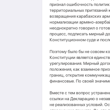
признал ошибочность политик
территориальных притязаний к
возвращения карабахских армя
нормализации армяно-азербай
неоднократно говорил о гото
процесс, подписать мирный до
Конституционном суде и пос
Поэтому было бы не совсем к
Конституции является единст
урегулирования. Мирный дого
положения, как взаимное при
границ, открытие коммуникаци
финансовые. По своей значимо
Вместе с тем вопрос устране
ссылки на Декларацию о неза
не реализованных условий. О