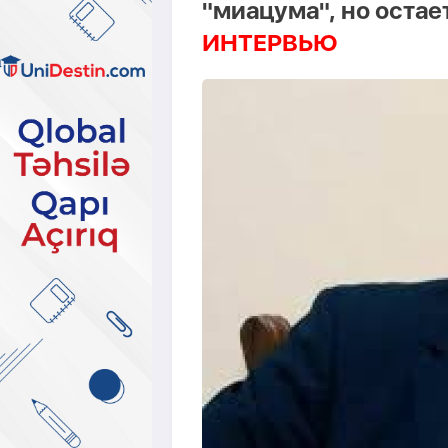
"миацума", но остае
ИНТЕРВЬЮ