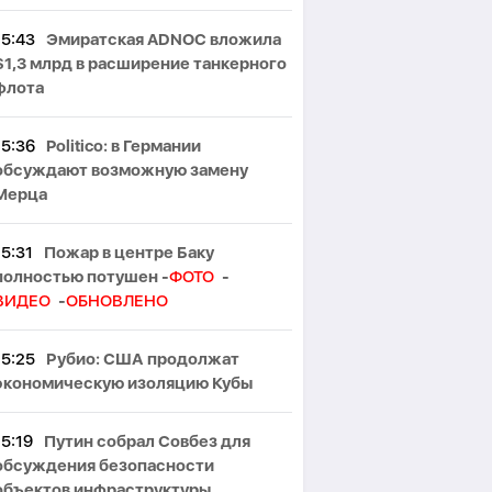
15:43
Эмиратская ADNOC вложила
$1,3 млрд в расширение танкерного
флота
15:36
Politico: в Германии
обсуждают возможную замену
Мерца
15:31
Пожар в центре Баку
полностью потушен -
ФОТО
-
ВИДЕО
-
ОБНОВЛЕНО
15:25
Рубио: США продолжат
экономическую изоляцию Кубы
15:19
Путин собрал Совбез для
обсуждения безопасности
объектов инфраструктуры