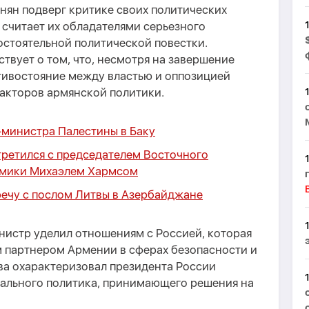
нян подверг критике своих политических
е считает их обладателями серьезного
остоятельной политической повестки.
твует о том, что, несмотря на завершение
тивостояние между властью и оппозицией
факторов армянской политики.
-министра Палестины в Баку
третился с председателем Восточного
омики Михаэлем Хармсом
речу с послом Литвы в Азербайджане
истр уделил отношениям с Россией, которая
 партнером Армении в сферах безопасности и
ва охарактеризовал президента России
ального политика, принимающего решения на