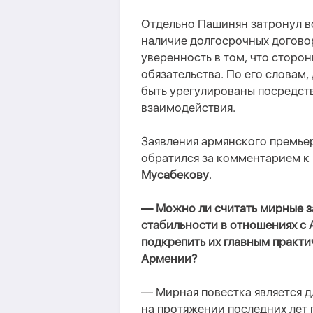
Отдельно Пашинян затронул во
наличие долгосрочных догово
уверенность в том, что сторо
обязательства. По его словам
быть урегулированы посредст
взаимодействия.
Заявления армянского премьер
обратился за комментарием к
Мусабекову
.
— Можно ли считать мирные з
стабильности в отношениях с 
подкрепить их главным практ
Армении?
— Мирная повестка является д
на протяжении последних лет 