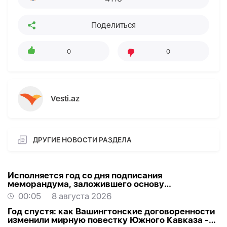
Поделиться
0
0
Vesti.az
ДРУГИЕ НОВОСТИ РАЗДЕЛА
Исполняется год со дня подписания
меморандума, заложившего основу
стратегического партнерства Азербайджана и
00:05
8 августа 2026
США
Год спустя: как Вашингтонские договоренности
изменили мирную повестку Южного Кавказа -