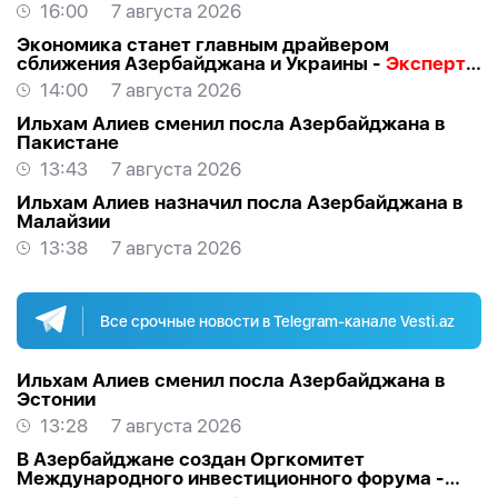
ВЗГЛЯД
16:00
7 августа 2026
Экономика станет главным драйвером
сближения Азербайджана и Украины -
Эксперт о
визите Байрамова в Киев
14:00
7 августа 2026
Ильхам Алиев сменил посла Азербайджана в
Пакистане
13:43
7 августа 2026
Ильхам Алиев назначил посла Азербайджана в
Малайзии
13:38
7 августа 2026
Все срочные новости в Telegram-канале Vesti.az
Ильхам Алиев сменил посла Азербайджана в
Эстонии
13:28
7 августа 2026
В Азербайджане создан Оргкомитет
Международного инвестиционного форума -
РАСПОРЯЖЕНИЕ