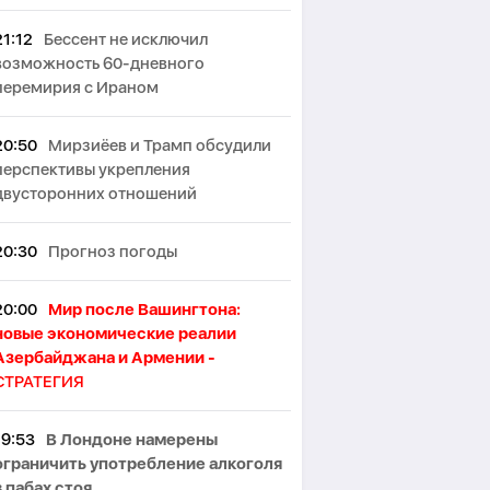
21:12
Бессент не исключил
возможность 60-дневного
перемирия с Ираном
20:50
Мирзиёев и Трамп обсудили
перспективы укрепления
двусторонних отношений
20:30
Прогноз погоды
20:00
Мир после Вашингтона:
новые экономические реалии
Азербайджана и Армении -
СТРАТЕГИЯ
19:53
В Лондоне намерены
ограничить употребление алкоголя
в пабах стоя