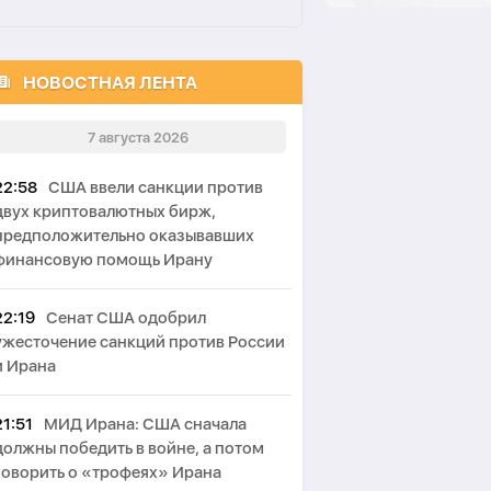
НОВОСТНАЯ ЛЕНТА
7 августа 2026
22:58
США ввели санкции против
двух криптовалютных бирж,
предположительно оказывавших
финансовую помощь Ирану
22:19
Сенат США одобрил
ужесточение санкций против России
и Ирана
21:51
МИД Ирана: США сначала
должны победить в войне, а потом
говорить о «трофеях» Ирана