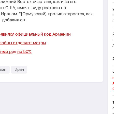
лижний Восток счастлив, как и за его
ент США, имея в виду реакцию на
Ираном. "[Ормузский] пролив откроется, как
- добавил он.
появился официальный код Армении
войны отделяют метры
ьный ряд на 50%
амп
Иран