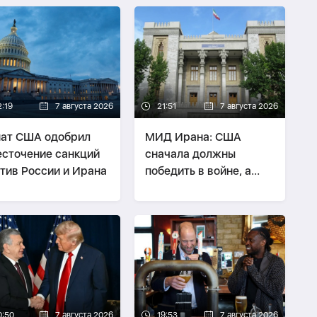
2:19
7 августа 2026
21:51
7 августа 2026
ат США одобрил
МИД Ирана: США
сточение санкций
сначала должны
тив России и Ирана
победить в войне, а
потом говорить о
«трофеях» Ирана
0:50
7 августа 2026
19:53
7 августа 2026