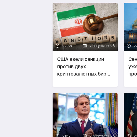
22:58
7 августа 2026
2
США ввели санкции
Сен
против двух
уже
криптовалютных бирж,
про
предположительно
оказывавших
финансовую помощь
Ирану
21:12
7 августа 2026
2