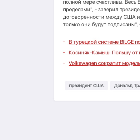
полной мере счастливы. Весь Б
пределами", - заверил презид
договоренности между США и 
только они будут подписаны", 
В турецкой системе BILGE 
Косиняк-Камыш: Польшу от 
Volkswagen сократит модел
президент США
Дональд Тр