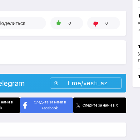
Поделиться
0
0
elegram
t.me/vesti_az
 нами в
Следите за нами в
Следите за нами в X
ok
Facebook