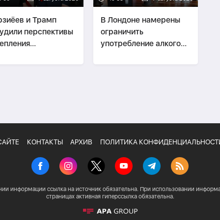
зиёев и Трамп
В Лондоне намерены
удили перспективы
ограничить
епления
употребление алкоголя
сторонних
в пабах стоя
ошений
САЙТЕ
КОНТАКТЫ
АРХИВ
ПОЛИТИКА КОНФИДЕНЦИАЛЬНОСТ
нии информации ссылка на источник обязательна. При использовании информа
страницах активная гиперссылка обязательна.