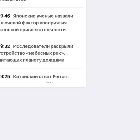
19:46
Японские ученые назвали
ключевой фактор восприятия
женской привлекательности
19:32
Исследователи раскрыли
устройство «небесных рек»,
питающих планету дождями
19:25
Китайский ответ Ferrari:
представлен Luxeed RX
19:17
В Китае сертифицирован
новый Geely Monjaro Plus
19:07
Суд обязал Meta создать
фонд на $567 млн для компенсации
вреда детям