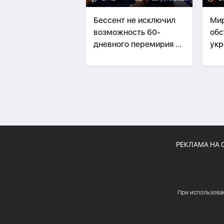
Бессент не исключил
Мир
возможность 60-
обс
дневного перемирия с
укр
Ираном
дву
отн
РЕКЛАМА НА 
При использова