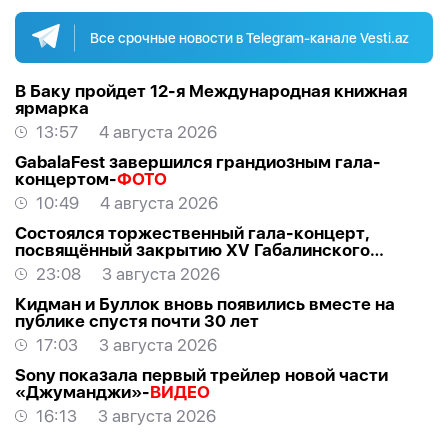
Все срочные новости в Telegram-канале Vesti.az
В Баку пройдет 12-я Международная книжная
ярмарка
13:57
4 августа 2026
GabalaFest завершился грандиозным гала-
концертом-
ФОТО
10:49
4 августа 2026
Состоялся торжественный гала-концерт,
посвящённый закрытию XV Габалинского
международного музыкального фестиваля
23:08
3 августа 2026
Кидман и Буллок вновь появились вместе на
публике спустя почти 30 лет
17:03
3 августа 2026
Sony показала первый трейлер новой части
«Джуманджи»-
ВИДЕО
16:13
3 августа 2026