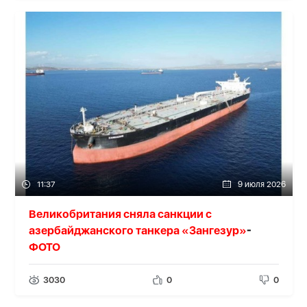
11:37
9 июля 2026
Великобритания сняла санкции с
азербайджанского танкера «Зангезур»
-
ФОТО
3030
0
0