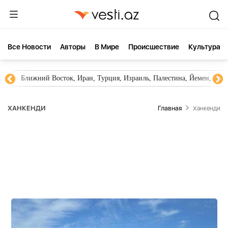
Все Новости
Aвторы
В Мире
Происшествие
Культура
Новости Азербайджана
Южный Кавказ, Грузия, Армения
ХАНКЕНДИ
Главная
Ханкенди