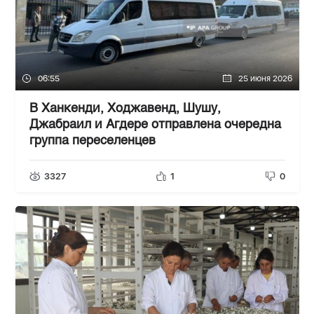
06:55
25 июня 2026
В Ханкенди, Ходжавенд, Шушу,
Джабраил и Агдере отправлена очередна
группа переселенцев
3327
1
0