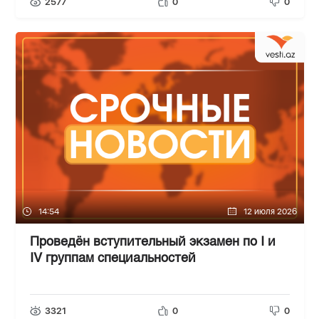
2577
0
0
14:54
12 июля 2026
Проведён вступительный экзамен по I и
IV группам специальностей
3321
0
0