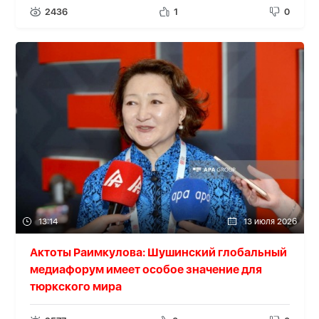
2436
1
0
13:14
13 июля 2026
Актоты Раимкулова: Шушинский глобальный
медиафорум имеет особое значение для
тюркского мира