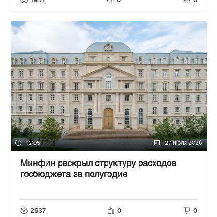
1941
0
0
12:05
27 июля 2026
Минфин раскрыл структуру расходов
госбюджета за полугодие
2637
0
0