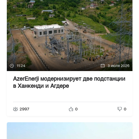
11:24
3 июля 2026
AzerEnerji модернизирует две подстанции
в Ханкенди и Агдере
2997
0
0