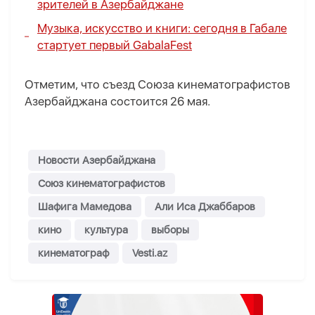
зрителей в Азербайджане
Музыка, искусство и книги: сегодня в Габале
стартует первый GabalaFest
Отметим, что съезд Союза кинематографистов
Азербайджана состоится 26 мая.
Новости Азербайджана
Союз кинематографистов
Шафига Мамедова
Али Иса Джаббаров
кино
культура
выборы
кинематограф
Vesti.az