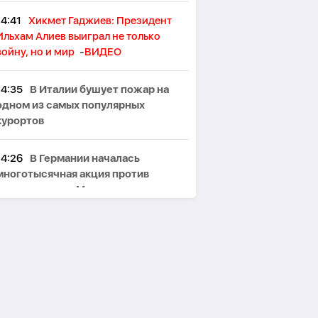
14:41
Хикмет Гаджиев: Президент
Ильхам Алиев выиграл не только
войну, но и мир
-
ВИДЕО
14:35
В Италии бушует пожар на
одном из самых популярных
курортов
14:26
В Германии началась
многотысячная акция против
правительства Мерца
14:19
ЕС нарастил импорт
российского СПГ вопреки планам
отказаться от него
14:13
Шесть неизвестных дронов
заметили над важным объектом