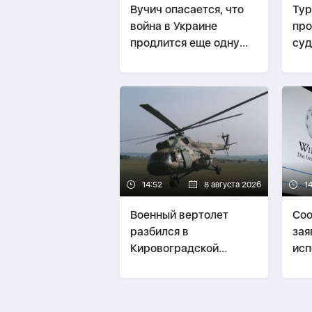
Вучич опасается, что
Тур
война в Украине
про
продлится еще одну
суд
зиму
14:52
8 августа 2026
1
Военный вертолет
Соо
разбился в
зая
Кировоградской
исп
области Украины
энц
инс
про