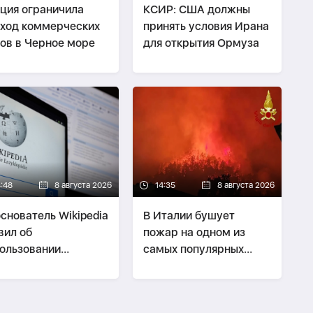
ция ограничила
КСИР: США должны
ход коммерческих
принять условия Ирана
ов в Черное море
для открытия Ормуза
4:48
8 августа 2026
14:35
8 августа 2026
снователь Wikipedia
В Италии бушует
вил об
пожар на одном из
ользовании
самых популярных
иклопедии как
курортов
трумента
паганды