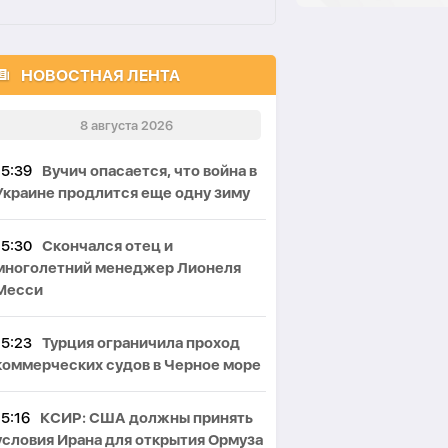
НОВОСТНАЯ ЛЕНТА
8 августа 2026
15:39
Вучич опасается, что война в
Украине продлится еще одну зиму
15:30
Скончался отец и
многолетний менеджер Лионеля
Месси
15:23
Турция ограничила проход
коммерческих судов в Черное море
15:16
КСИР: США должны принять
условия Ирана для открытия Ормуза