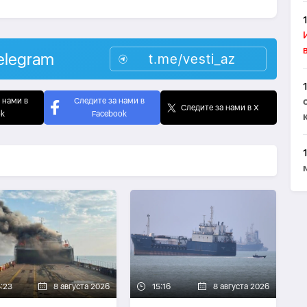
elegram
t.me/vesti_az
 нами в
Следите за нами в
Следите за нами в X
ok
Facebook
5:23
8 августа 2026
15:16
8 августа 2026