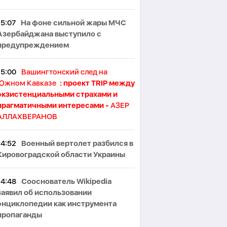
15:07
На фоне сильной жары МЧС
Азербайджана выступило с
предупреждением
15:00
Вашингтонский след на
Южном Кавказе
: проект TRIP между
экзистенциальными страхами и
прагматичными интересами -
АЗЕР
АЛЛАХВЕРАНОВ
14:52
Военный вертолет разбился в
Кировоградской области Украины
14:48
Сооснователь Wikipedia
заявил об использовании
энциклопедии как инструмента
пропаганды