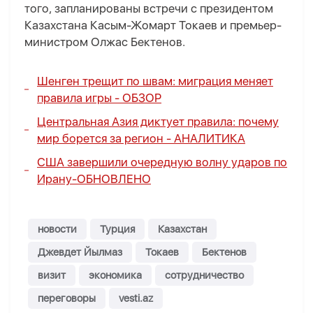
того, запланированы встречи с президентом
Казахстана Касым-Жомарт Токаев и премьер-
министром Олжас Бектенов.
Шенген трещит по швам: миграция меняет
правила игры -
ОБЗОР
Центральная Азия диктует правила: почему
мир борется за регион -
АНАЛИТИКА
США завершили очередную волну ударов по
Ирану-
ОБНОВЛЕНО
новости
Турция
Казахстан
Джевдет Йылмаз
Токаев
Бектенов
визит
экономика
сотрудничество
переговоры
vesti.az