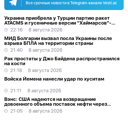
Все срочные новости в Telegram-канале Vesti.az
Украина приобрела у Турции партию ракет
ATACMS и гусеничные версии "Хаймарсов"-
ОБНОВЛЕНО
22:16
8 августа 2026
МИД Болгарии вызвал посла Украины после
взрыва БПЛА на территории страны
21:40
8 августа 2026
Рак простаты у Джо Байдена распространился
на кости
21:18
8 августа 2026
Войска Йемена нанесли удар по хуситам
21:11
8 августа 2026
Вэнс: США надеются на возвращение
довоенного объема поставок нефти через
Ормуз
21:05
8 августа 2026