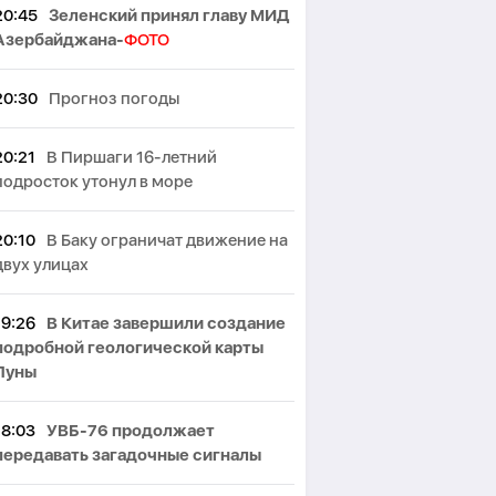
20:45
Зеленский принял главу МИД
Азербайджана-
ФОТО
20:30
Прогноз погоды
20:21
В Пиршаги 16-летний
подросток утонул в море
20:10
В Баку ограничат движение на
двух улицах
19:26
В Китае завершили создание
подробной геологической карты
Луны
18:03
УВБ-76 продолжает
передавать загадочные сигналы