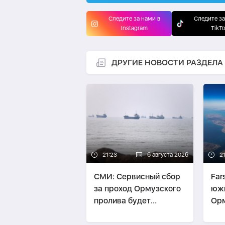
Следите за нами в
Следите за
Instagram
TikT
ДРУГИЕ НОВОСТИ РАЗДЕЛА
21:23
6 августа 2026
2
СМИ: Сервисный сбор
Far
за проход Ормузского
юж
пролива будет
Орм
зависеть от объема
буд
услуг