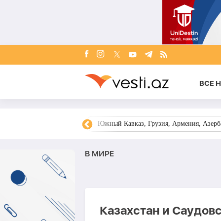
ВСЕ 
овости Азербайджана
Южный Кавказ, Грузия, Армения, Азерба
В МИРЕ
Казахстан и Саудовс