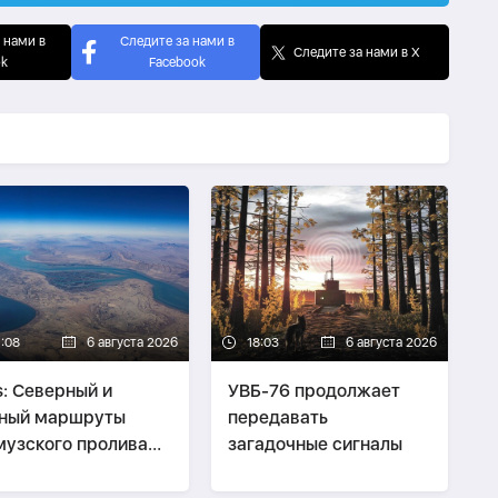
 нами в
Следите за нами в
Следите за нами в X
ok
Facebook
1:08
6 августа 2026
18:03
6 августа 2026
s: Северный и
УВБ-76 продолжает
ный маршруты
передавать
узского пролива
загадочные сигналы
ут упразднены