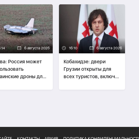
:14
6 августа 2026
16:10
6 августа 2026
ва: Россия может
Кобахидзе: двери
ользовать
Грузии открыты для
аинские дроны для
всех туристов, включая
вокаций в странах
россиян
тии
САЙТЕ
КОНТАКТЫ
АРХИВ
ПОЛИТИКА КОНФИДЕНЦИАЛЬНОСТ