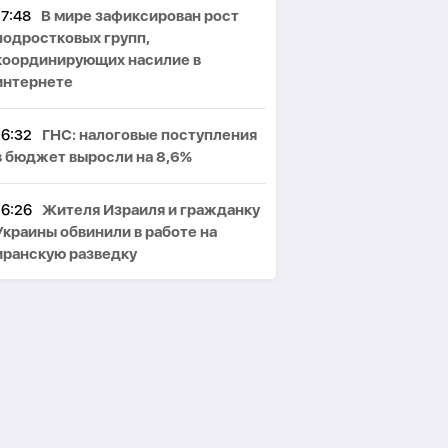
17:48
В мире зафиксирован рост
подростковых групп,
координирующих насилие в
интернете
16:32
ГНС: налоговые поступления
в бюджет выросли на 8,6%
16:26
Жителя Израиля и гражданку
Украины обвинили в работе на
иранскую разведку
16:14
Литва: Россия может
использовать украинские дроны для
провокаций в странах Балтии
16:10
Кобахидзе: двери Грузии
открыты для всех туристов, включая