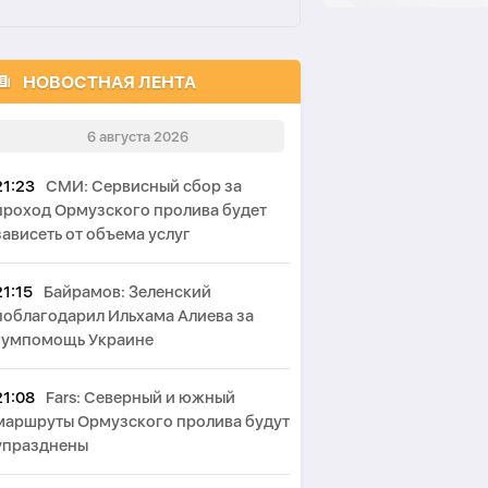
НОВОСТНАЯ ЛЕНТА
6 августа 2026
21:23
СМИ: Сервисный сбор за
проход Ормузского пролива будет
зависеть от объема услуг
21:15
Байрамов: Зеленский
поблагодарил Ильхама Алиева за
гумпомощь Украине
21:08
Fars: Северный и южный
маршруты Ормузского пролива будут
упразднены