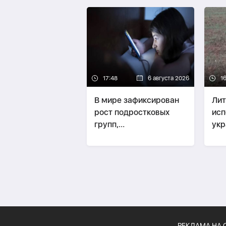
17:48
6 августа 2026
16
В мире зафиксирован
Лит
рост подростковых
исп
групп,
укр
координирующих
про
насилие в интернете
Бал
РЕКЛАМА НА 