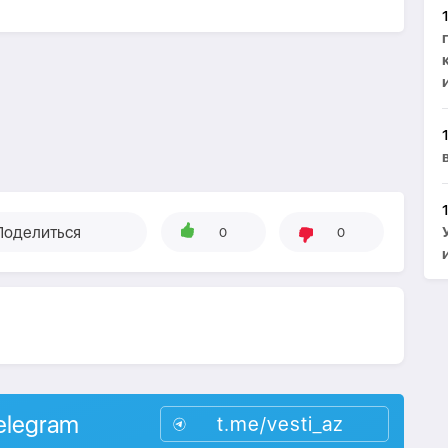
Поделиться
0
0
elegram
t.me/vesti_az