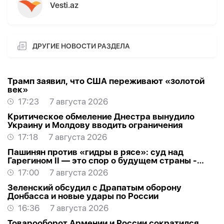
Vesti.az
ДРУГИЕ НОВОСТИ РАЗДЕЛА
Трамп заявил, что США переживают «золотой
век»
17:23
7 августа 2026
Критическое обмеление Днестра вынудило
Украину и Молдову вводить ограничения
17:18
7 августа 2026
Пашинян против «гидры в рясе»: суд над
Гарегином II — это спор о будущем страны -
МНЕНИЕ
17:00
7 августа 2026
Зеленский обсудил с Драпатым оборону
Донбасса и новые удары по России
16:36
7 августа 2026
Товарооборот Армении и России сократился