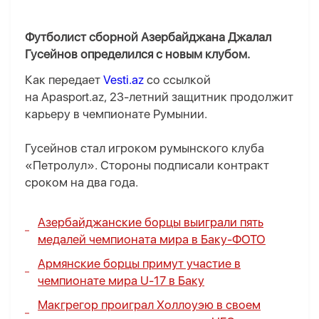
Футболист сборной Азербайджана Джалал
Гусейнов определился с новым клубом.
Как передает
Vesti.az
со ссылкой
на Apasport.az, 23-летний защитник продолжит
карьеру в чемпионате Румынии.
Гусейнов стал игроком румынского клуба
«Петролул». Стороны подписали контракт
сроком на два года.
Азербайджанские борцы выиграли пять
медалей чемпионата мира в Баку-
ФОТО
Армянские борцы примут участие в
чемпионате мира U-17 в Баку
Макгрегор проиграл Холлоуэю в своем