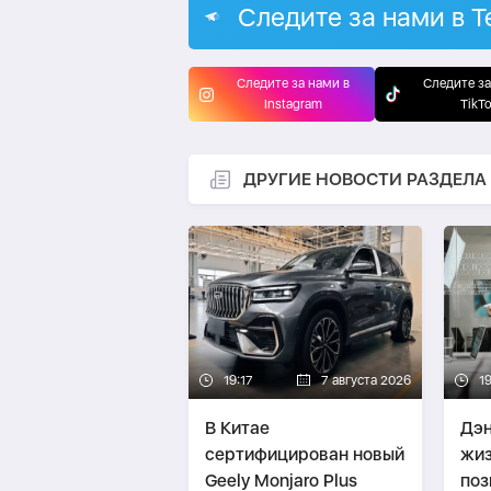
Следите за нами в T
Следите за нами в
Следите за
Instagram
TikT
ДРУГИЕ НОВОСТИ РАЗДЕЛА
19:17
7 августа 2026
1
В Китае
Дэн
сертифицирован новый
жиз
Geely Monjaro Plus
поз