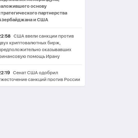
заложившего основу
стратегического партнерства
Азербайджана и США
22:58
США ввели санкции против
двух криптовалютных бирж,
предположительно оказывавших
финансовую помощь Ирану
22:19
Сенат США одобрил
ужесточение санкций против России
и Ирана
21:51
МИД Ирана: США сначала
должны победить в войне, а потом
говорить о «трофеях» Ирана
21:12
Бессент не исключил