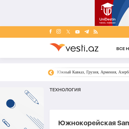
ВСЕ 
овости Азербайджана
Южный Кавказ, Грузия, Армения, Азерба
ТЕХНОЛОГИЯ
Южнокорейская Sam