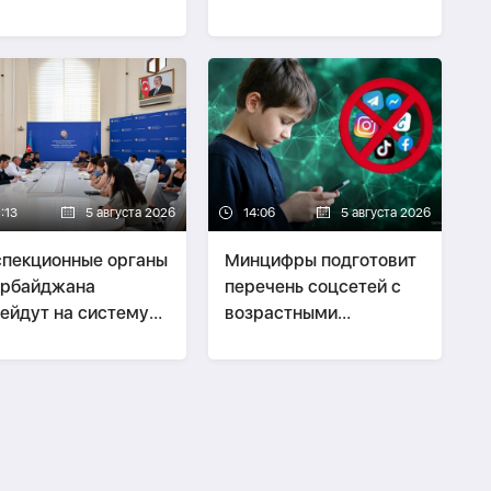
овека
тестовой среды
:13
5 августа 2026
14:06
5 августа 2026
пекционные органы
Минцифры подготовит
ербайджана
перечень соцсетей с
ейдут на систему
возрастными
eyfiyyet
ограничениями