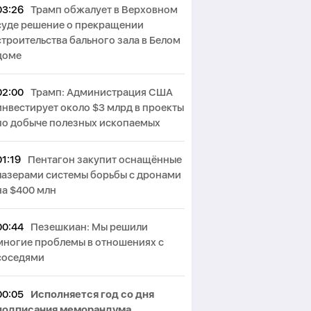
03:26
Трамп обжалует в Верховном
суде решение о прекращении
строительства бального зала в Белом
доме
02:00
Трамп: Администрация США
инвестирует около $3 млрд в проекты
по добыче полезных ископаемых
01:19
Пентагон закупит оснащённые
лазерами системы борьбы с дронами
на $400 млн
00:44
Пезешкиан: Мы решили
многие проблемы в отношениях с
соседями
00:05
Исполняется год со дня
подписания меморандума,