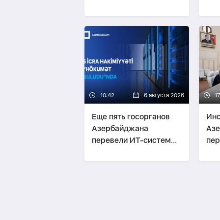
чел
10:42
6 августа 2026
17
Еще пять госорганов
Инс
Азербайджана
Аз
перевели ИТ-системы
пер
в G-cloud
E-k