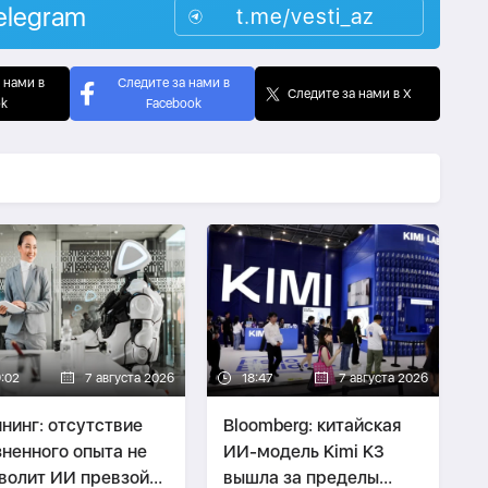
elegram
t.me/vesti_az
 нами в
Следите за нами в
Следите за нами в X
ok
Facebook
9:02
7 августа 2026
18:47
7 августа 2026
нинг: отсутствие
Bloomberg: китайская
ненного опыта не
ИИ-модель Kimi K3
волит ИИ превзойти
вышла за пределы