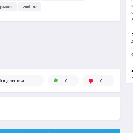
рынок
vesti.az
Поделиться
0
0