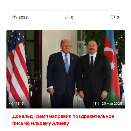
3033
0
0
18:15
26 мая 2026
Дональд Трамп направил поздравительное
письмо Ильхаму Алиеву