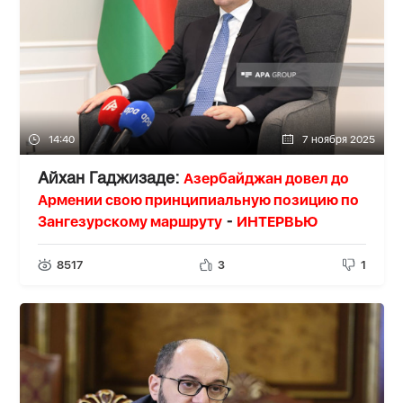
14:40
7 ноября 2025
Азербайджан довел до
Айхан Гаджизаде:
Армении свою принципиальную позицию по
Зангезурскому маршруту
ИНТЕРВЬЮ
-
8517
3
1