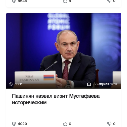
4644
4
0
13:11
30 апреля 2026
Пашинян назвал визит Мустафаева
историческим
4020
0
0