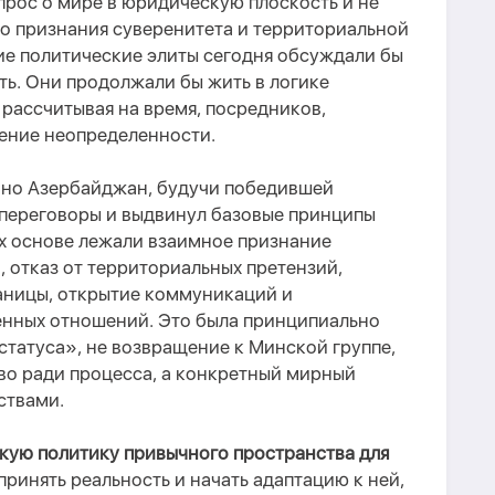
прос о мире в юридическую плоскость и не
го признания суверенитета и территориальной
ие политические элиты сегодня обсуждали бы
ть. Они продолжали бы жить в логике
рассчитывая на время, посредников,
ение неопределенности.
нно Азербайджан, будучи победившей
переговоры и выдвинул базовые принципы
х основе лежали взаимное признание
 отказ от территориальных претензий,
аницы, открытие коммуникаций и
нных отношений. Это была принципиально
статуса», не возвращение к Минской группе,
во ради процесса, а конкретный мирный
ствами.
кую политику привычного пространства для
ринять реальность и начать адаптацию к ней,