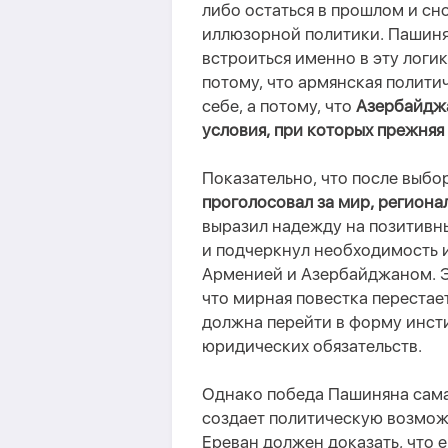
либо остаться в прошлом и сн
иллюзорной политики. Пашиня
встроиться именно в эту логи
потому, что армянская полити
себе, а потому, что
Азербайджа
условия, при которых прежняя
Показательно, что после выб
проголосовал за мир, региона
выразил надежду на позитивн
и подчеркнул необходимость 
Арменией и Азербайджаном. Э
что мирная повестка перестае
должна перейти в форму инсти
юридических обязательств.
Однако
победа
Пашиняна сама
создает политическую возмож
Ереван должен доказать, что 