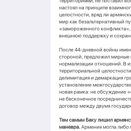
территориями, не поставил во
настоял на принципе взаимно
целостности, вряд ли армянск
мир как безальтернативный пу
«замороженного конфликта», 
внешнюю поддержку и сохран
После 44-дневной войны име
стороной, предложил мирные 
нормализации отношений. В и
территориальной целостности,
делимитация и демаркация гр
установление межгосударстве
новая рамка: не обсуждение «
не бесконечное посредничест
договор между двумя государ
Тем самым Баку лишил армянс
маневра.
Армения могла либо п