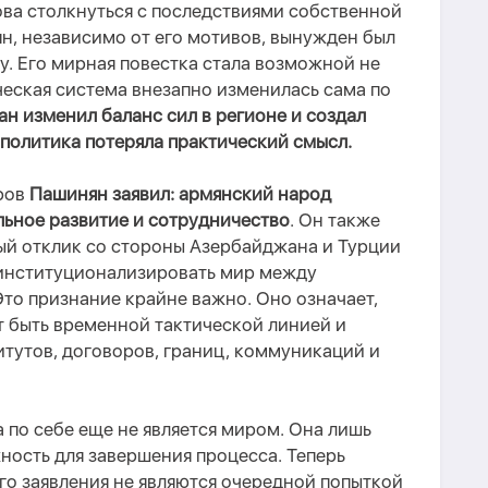
ова столкнуться с последствиями собственной
н, независимо от его мотивов, вынужден был
ку. Его мирная повестка стала возможной не
ческая система внезапно изменилась сама по
н изменил баланс сил в регионе и создал
 политика потеряла практический смысл.
оров
Пашинян заявил: армянский народ
льное развитие и сотрудничество
. Он также
ый отклик со стороны Азербайджана и Турции
институционализировать мир между
то признание крайне важно. Оно означает,
т быть временной тактической линией и
тутов, договоров, границ, коммуникаций и
 по себе еще не является миром. Она лишь
ность для завершения процесса. Теперь
его заявления не являются очередной попыткой