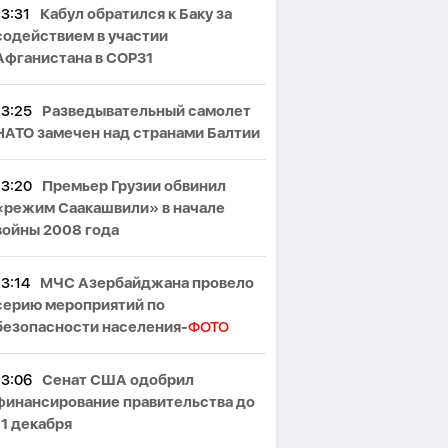
13:31
Кабул обратился к Баку за
содействием в участии
Афганистана в COP31
13:25
Разведывательный самолет
НАТО замечен над странами Балтии
13:20
Премьер Грузии обвинил
«режим Саакашвили» в начале
войны 2008 года
13:14
МЧС Азербайджана провело
серию мероприятий по
безопасности населения-
ФОТО
13:06
Сенат США одобрил
финансирование правительства до
11 декабря