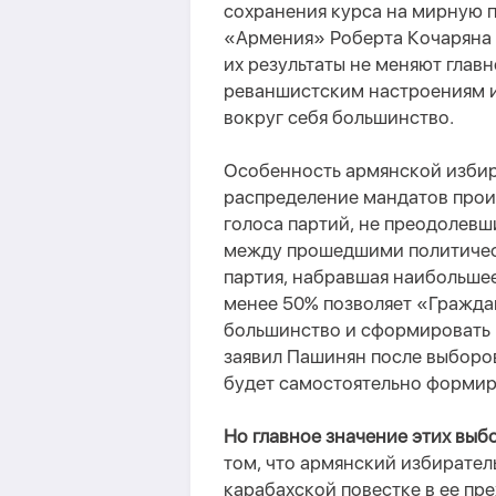
сохранения курса на мирную п
«Армения» Роберта Кочаряна 
их результаты не меняют глав
реваншистским настроениям и
вокруг себя большинство.
Особенность армянской избир
распределение мандатов проис
голоса партий, не преодолевш
между прошедшими политичес
партия, набравшая наибольшее
менее 50% позволяет «Гражда
большинство и сформировать 
заявил Пашинян после выборов
будет самостоятельно формир
Но главное значение этих выб
том, что армянский избирател
карабахской повестке в ее пр