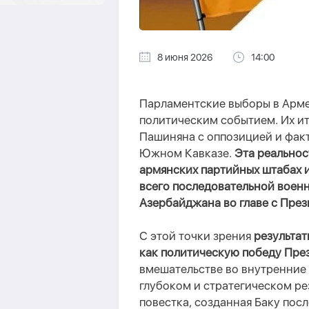
8 июня 2026
14:00
Парламентские выборы в Арме
политическим событием. Их ит
Пашиняна с оппозицией и фак
Южном Кавказе.
Эта реальнос
армянских партийных штабах и
всего последовательной воен
Азербайджана во главе с Пре
С этой точки зрения
результа
как политическую победу Пре
вмешательстве во внутренние 
глубоком и стратегическом ре
повестка, созданная Баку пос