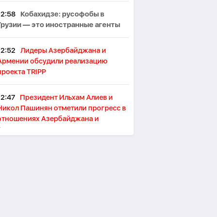
12:58
Кобахидзе: русофобы в
Грузии — это иностранные агенты
12:52
Лидеры Азербайджана и
Армении обсудили реализацию
проекта TRIPP
12:47
Президент Ильхам Алиев и
Никол Пашинян отметили прогресс в
отношениях Азербайджана и
Армении
12:43
Посольство США: TRIPP
принесет экономические выгоды
Азербайджану и региону
12:39
В годовщину Вашингтонского
саммита премьер-министр Армении