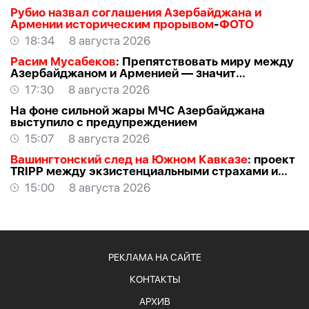
Рубио назвал соглашения Азербайджана и
Армении историческим прорывом
-
ФОТО
18:34
8 августа 2026
Расим Мусабеков
: Препятствовать миру между
Азербайджаном и Арменией — значит
создавать проблемы самим себе -
ЭКСПЕРТ
17:30
8 августа 2026
На фоне сильной жары МЧС Азербайджана
выступило с предупреждением
15:07
8 августа 2026
Вашингтонский след на Южном Кавказе
: проект
TRIPР между экзистенциальными страхами и
прагматичными интересами -
АЗЕР
15:00
8 августа 2026
АЛЛАХВЕРАНОВ
РЕКЛАМА НА САЙТЕ
КОНТАКТЫ
АРХИВ