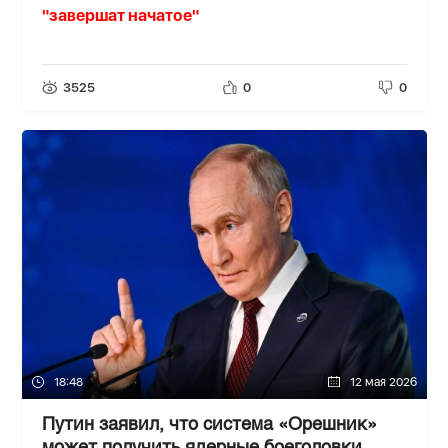
"завершат начатое"
3525
0
0
18:48
12 мая 2026
Путин заявил, что система «Орешник»