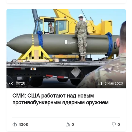
00:26
3 мая 2026
СМИ: США работают над новым
противобункерным ядерным оружием
4308
0
0