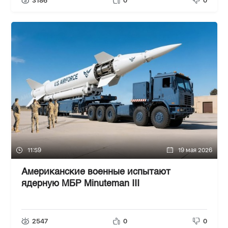
3186
0
0
11:59
19 мая 2026
Американские военные испытают
ядерную МБР Minuteman III
2547
0
0