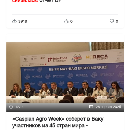
снизилась:
отчет BP
3918
0
0
12:14
28 апреля 2026
«Caspian Agro Week» соберет в Баку
участников из 45 стран мира -