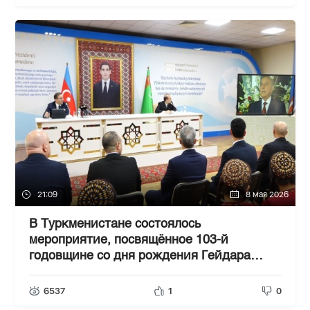
21:09
8 мая 2026
В Туркменистане состоялось
мероприятие, посвящённое 103-й
годовщине со дня рождения Гейдара
ФОТО
Алиева-
6537
1
0