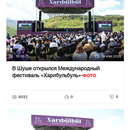
19:38
14 мая 2026
В Шуше открылся Международный
ФОТО
фестиваль «Харибульбуль»-
4032
0
0