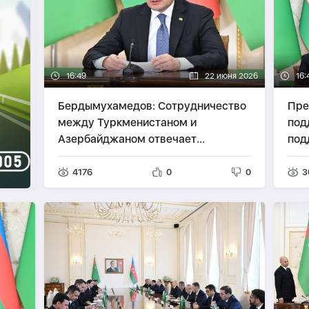
16:49
22 июня 2026
16:
Бердымухамедов: Сотрудничество
Пре
между Туркменистаном и
под
Азербайджаном отвечает
под
долгосрочным интересам двух
ней
стран
4176
0
0
3