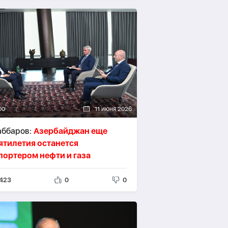
00
11 июня 2026
ббаров:
Азербайджан еще
ятилетия останется
портером нефти и газа
423
0
0