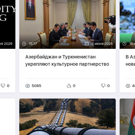
ня 2026
15:17
6 июня 2026
16:
Азербайджан и Туркменистан
В А
укрепляют культурное партнерство
нов
0
5085
0
0
4