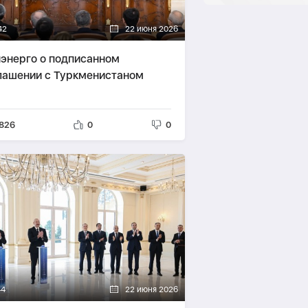
42
22 июня 2026
энерго о подписанном
лашении с Туркменистаном
826
0
0
44
22 июня 2026