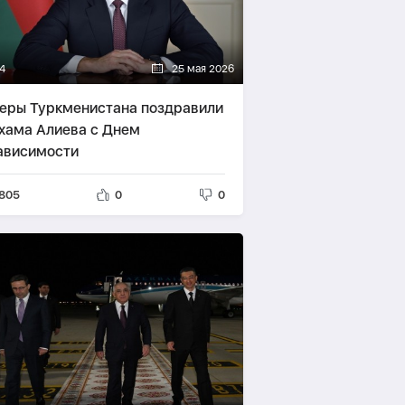
14
25 мая 2026
еры Туркменистана поздравили
хама Алиева с Днем
ависимости
805
0
0