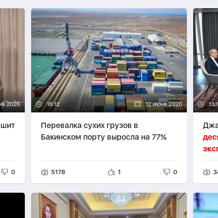
ня 2026
16:12
12 июня 2026
13:
ршит
Перевалка сухих грузов в
Джа
Бакинском порту выросла на 77%
дес
экс
0
5178
1
0
3