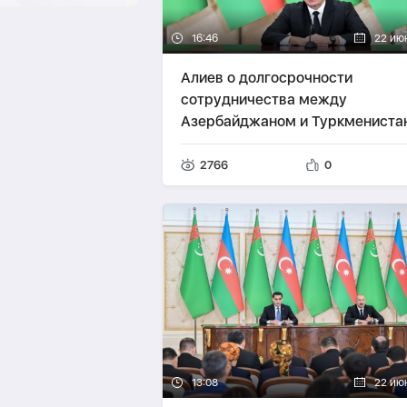
16:46
22 ию
Алиев о долгосрочности
сотрудничества между
Азербайджаном и Туркмениста
2766
0
13:08
22 ию