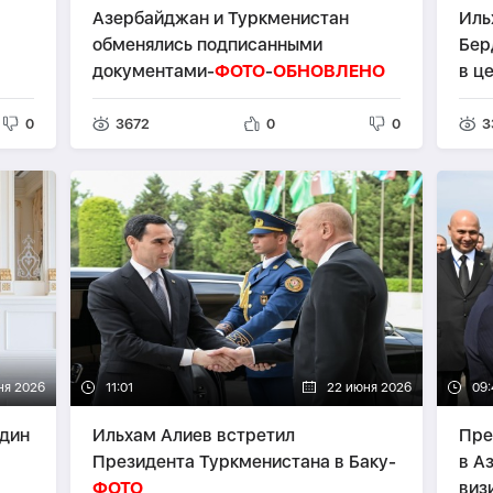
Азербайджан и Туркменистан
Иль
обменялись подписанными
Бер
документами-
ФОТО
-
ОБНОВЛЕНО
в ц
«До
0
3672
0
0
3
ня 2026
11:01
22 июня 2026
09:
один
Ильхам Алиев встретил
Пре
Президента Туркменистана в Баку-
в А
ФОТО
виз