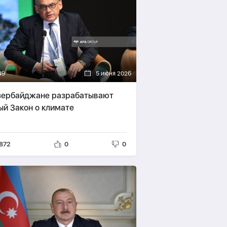
49
5 июня 2026
зербайджане разрабатывают
ый Закон о климате
872
0
0