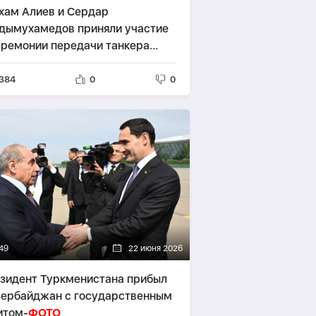
хам Алиев и Сердар
дымухамедов приняли участие
еремонии передачи танкера
стлуг»-
ФОТО
384
0
0
49
22 июня 2026
зидент Туркменистана прибыл
зербайджан с государственным
итом-
ФОТО