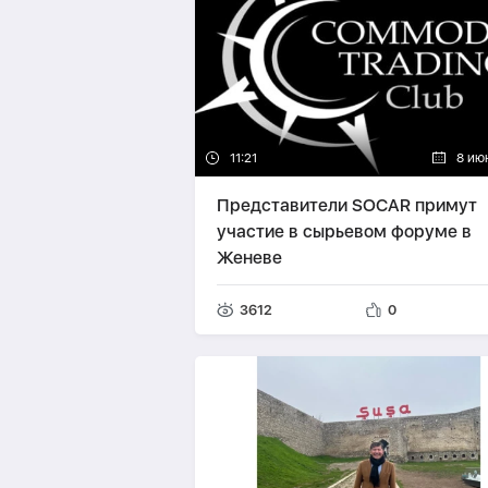
11:21
8 ию
Представители SOCAR примут
участие в сырьевом форуме в
Женеве
3612
0