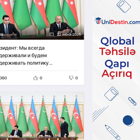
48
22 июня 2026
зидент: Мы всегда
держивали и будем
держивать политику
тралитета Туркменистана
060
0
0