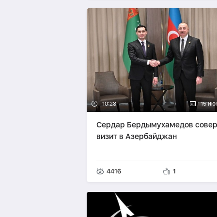
10:28
15 ию
Сердар Бердымухамедов сове
визит в Азербайджан
4416
1