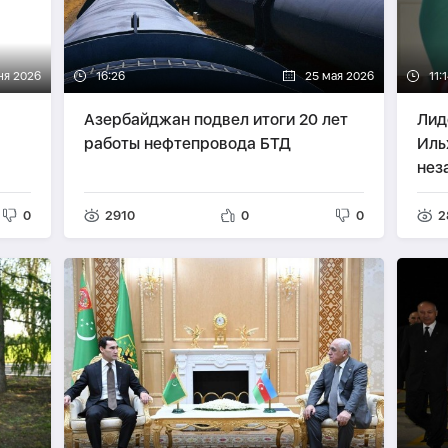
ня 2026
16:26
25 мая 2026
11:
Азербайджан подвел итоги 20 лет
Лид
работы нефтепровода БТД
Иль
нез
0
2910
0
0
2