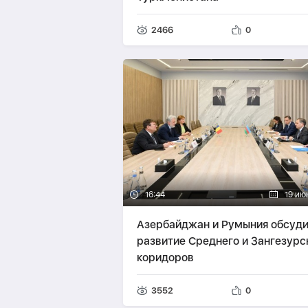
2466
0
16:44
19 ию
Азербайджан и Румыния обсуд
развитие Среднего и Зангезурс
коридоров
3552
0