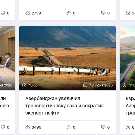
0
2739
0
0
3
ня 2026
16:03
18 июня 2026
11:
или
Азербайджан увеличил
Евр
кого
транспортировку газа и сократил
Азе
экспорт нефти
тра
АН
0
3495
0
0
6