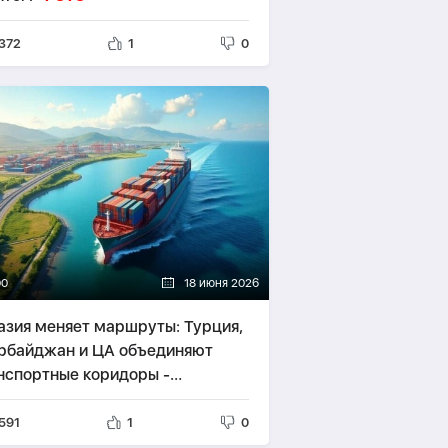
372
1
0
00
18 июня 2026
азия меняет маршруты: Турция,
рбайджан и ЦА объединяют
нспортные коридоры -
АЛИТИКА
591
1
0