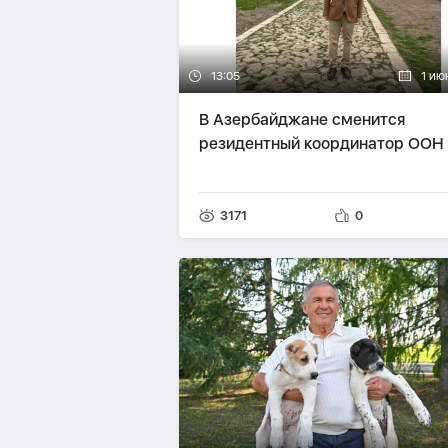
13:05
1 ию
В Азербайджане сменится
резидентный координатор ООН
3171
0