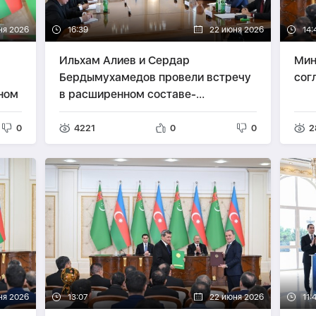
ня 2026
16:39
22 июня 2026
14:
Ильхам Алиев и Сердар
Мин
Бердымухамедов провели встречу
сог
ном
в расширенном составе-
ОБНОВЛЕНО
0
4221
0
0
2
ня 2026
13:07
22 июня 2026
11: