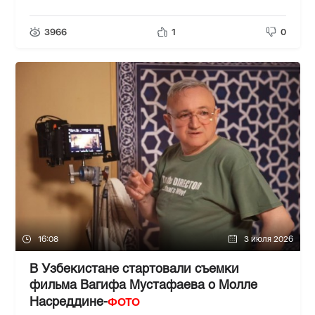
3966
1
0
16:08
3 июля 2026
В Узбекистане стартовали съемки
фильма Вагифа Мустафаева о Молле
ФОТО
Насреддине-