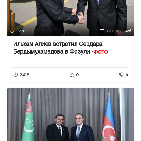
10:47
23 июня 2026
Ильхам Алиев встретил Сердара
ФОТО
Бердымухамедова в Физули -
2418
0
0