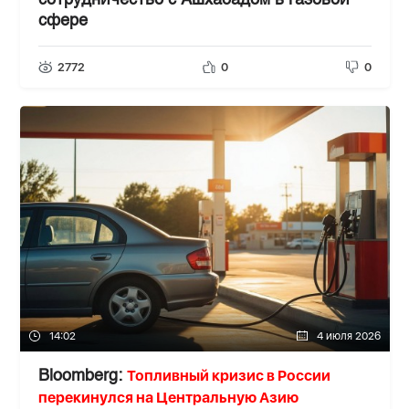
сотрудничество с Ашхабадом в газовой
сфере
2772
0
0
14:02
4 июля 2026
Топливный кризис в России
Bloomberg:
перекинулся на Центральную Азию