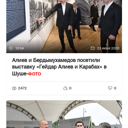
13:54
23 июня 2026
Алиев и Бердымухамедов посетили
выставку «Гейдар Алиев и Карабах» в
ФОТО
Шуше-
2472
0
0