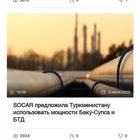
3615
0
1
13:39
9 июля 2026
SOCAR предложила Туркменистану
использовать мощности Баку-Супса и
БТД
2934
0
0