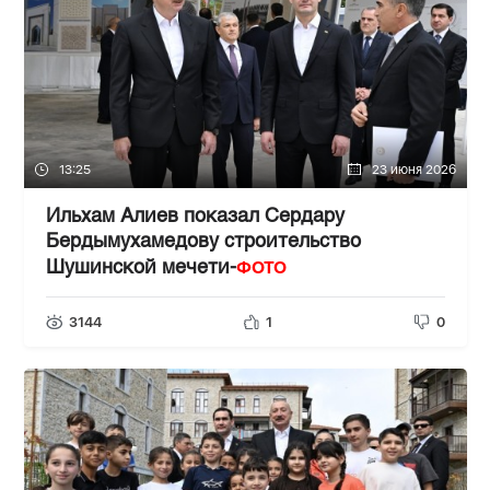
13:25
23 июня 2026
Ильхам Алиев показал Сердару
Бердымухамедову строительство
ФОТО
Шушинской мечети-
3144
1
0