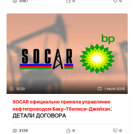
3567
0
0
13:20
1 июля 2026
SOCAR официально приняла управление
нефтепроводом Баку–Тбилиси–Джейхан
:
ДЕТАЛИ ДОГОВОРА
3126
0
0