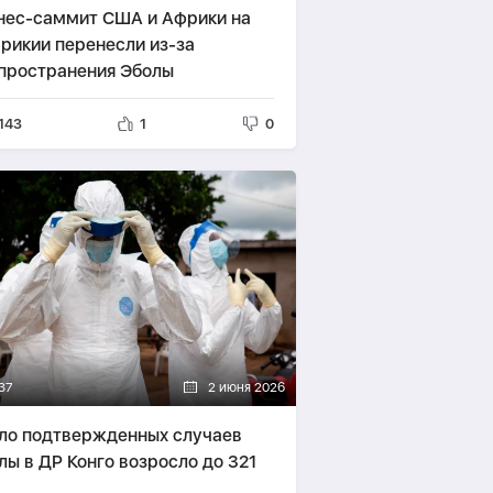
нес-саммит США и Африки на
рикии перенесли из-за
пространения Эболы
143
1
0
37
2 июня 2026
ло подтвержденных случаев
лы в ДР Конго возросло до 321