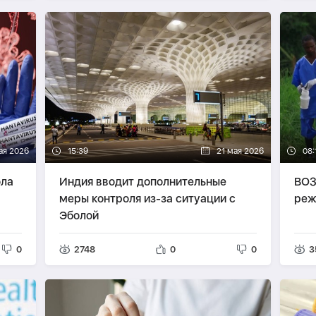
ая 2026
15:39
21 мая 2026
08:
ола
Индия вводит дополнительные
ВОЗ
меры контроля из-за ситуации с
реж
Эболой
0
2748
0
0
3