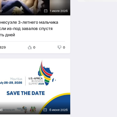
07
1 июля 2026
енесуэле 3-летнего мальчика
сли из-под завалов спустя
ть дней
829
0
0
46
6 июня 2026