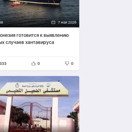
38
7 мая 2026
онезия готовится к выявлению
ых случаев хантавируса
333
0
0