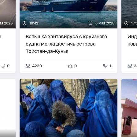
ая 2026
18:42
8 мая 2026
17:
и
Вспышка хантавируса с круизного
Инд
судна могла достичь острова
нов
Тристан-да-Кунья
0
4239
0
1
3