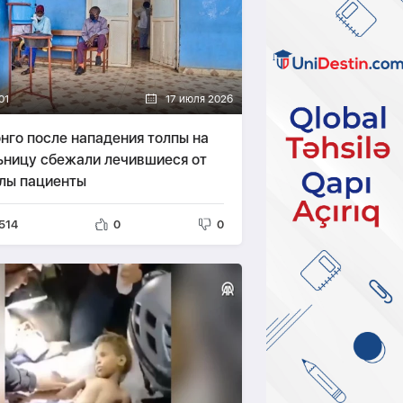
01
17 июля 2026
онго после нападения толпы на
ьницу сбежали лечившиеся от
лы пациенты
514
0
0