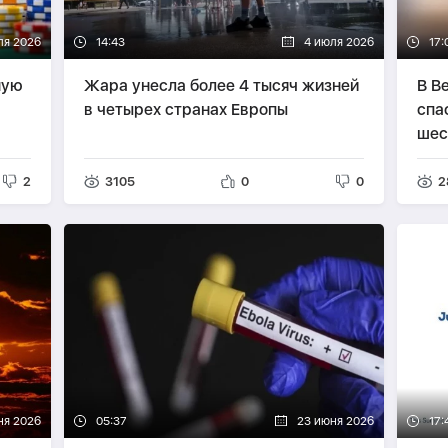
ля 2026
14:43
4 июля 2026
17:
ную
Жара унесла более 4 тысяч жизней
В В
в четырех странах Европы
спа
шес
2
3105
0
0
2
ня 2026
05:37
23 июня 2026
17: