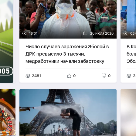
18:01
26 июля 2026
05:
Число случаев заражения Эболой в
В К
ДРК превысило 3 тысячи,
бол
медработники начали забастовку
Эбо
2481
0
0
2