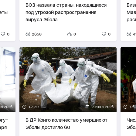
ВОЗ назвала страны, находящиеся
Биз
еты
под угрозой распространения
Мав
вируса Эбола
рас
0
2658
0
0
4
ня 2026
03:30
3 июня 2026
06:
огут
В ДР Конго количество умерших от
Чис
аря
Эболы достигло 60
Эбо