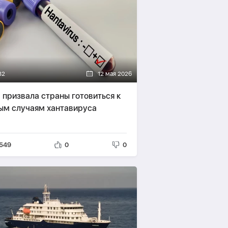
32
12 мая 2026
 призвала страны готовиться к
ым случаям хантавируса
549
0
0