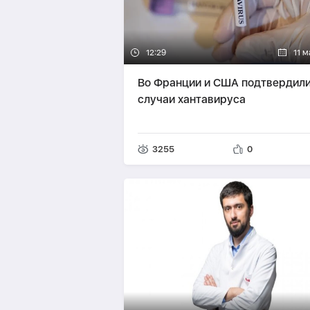
12:29
11 м
Во Франции и США подтвердил
случаи хантавируса
3255
0