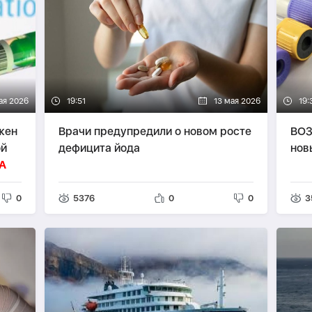
ая 2026
19:51
13 мая 2026
19:
жен
Врачи предупредили о новом росте
ВОЗ
ой
дефицита йода
нов
А
0
5376
0
0
3