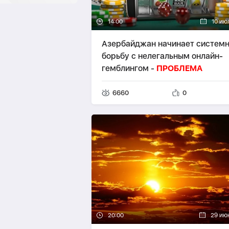
14:00
10 ию
Азербайджан начинает систем
борьбу с нелегальным онлайн-
гемблингом -
ПРОБЛЕМА
6660
0
20:00
29 ию