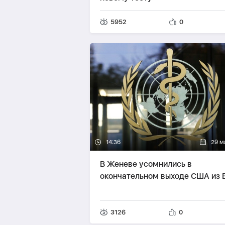
5952
0
14:36
29 м
В Женеве усомнились в
окончательном выходе США из 
3126
0