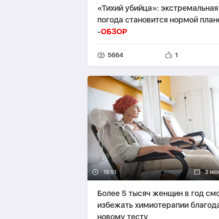
«Тихий убийца»: экстремальная
погода становится нормой план
-
ОБЗОР
5664
1
19:51
3 ию
Более 5 тысяч женщин в год см
избежать химиотерапии благод
новому тесту