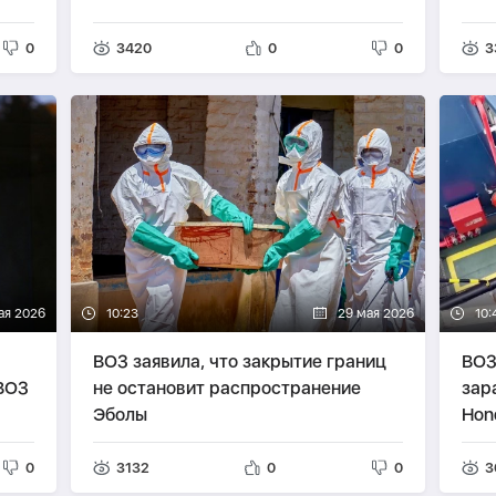
0
3420
0
0
3
ая 2026
10:23
29 мая 2026
10:
ВОЗ заявила, что закрытие границ
ВОЗ
ВОЗ
не остановит распространение
зар
Эболы
Hon
0
3132
0
0
3