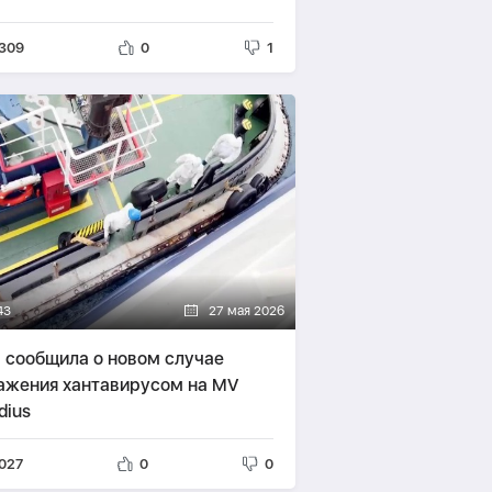
309
0
1
43
27 мая 2026
 сообщила о новом случае
ажения хантавирусом на MV
dius
027
0
0