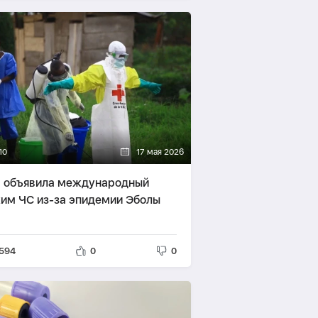
10
17 мая 2026
 объявила международный
им ЧС из-за эпидемии Эболы
594
0
0