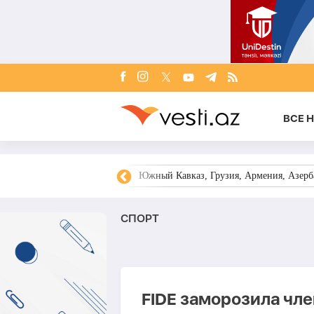
ВСЕ 
овости Азербайджана
Южный Кавказ, Грузия, Армения, Азерба
СПОРТ
FIDE заморозила чл