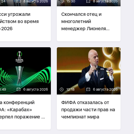
7:24
8 августа 2026
15:30
8 августа 2026
си угрожали
Скончался отец и
йством во время
многолетний
-2026
менеджер Лионеля
Месси
3:49
6 августа 2026
12:18
6 августа 2026
а конференций
ФИФА отказалась от
А: «Карабах»
продажи части прав на
ерпел поражение в
чемпионат мира
тях