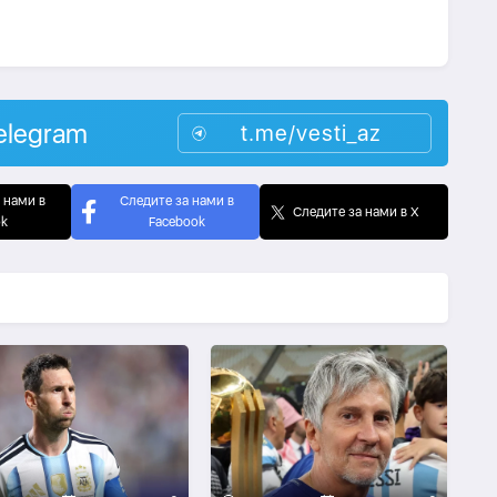
elegram
t.me/vesti_az
 нами в
Следите за нами в
Следите за нами в X
ok
Facebook