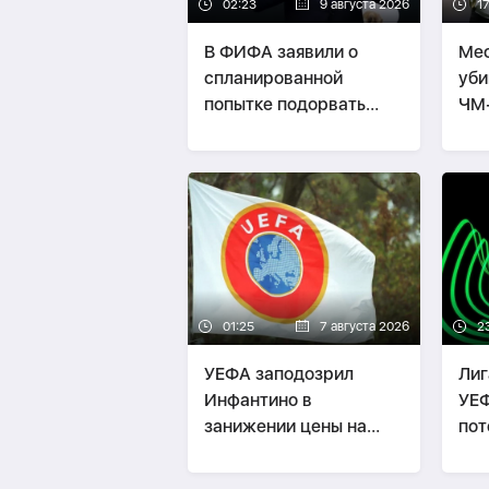
02:23
9 августа 2026
1
В ФИФА заявили о
Мес
спланированной
уби
попытке подорвать
ЧМ
авторитет Инфантино
01:25
7 августа 2026
2
УЕФА заподозрил
Лиг
Инфантино в
УЕФ
занижении цены на
пот
права ЧМ
гос