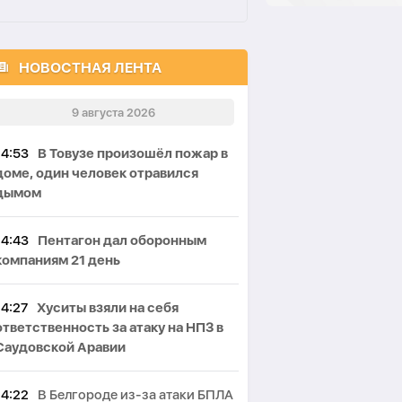
НОВОСТНАЯ ЛЕНТА
9 августа 2026
14:53
В Товузе произошёл пожар в
доме, один человек отравился
дымом
14:43
Пентагон дал оборонным
компаниям 21 день
14:27
Хуситы взяли на себя
ответственность за атаку на НПЗ в
Саудовской Аравии
14:22
В Белгороде из-за атаки БПЛА