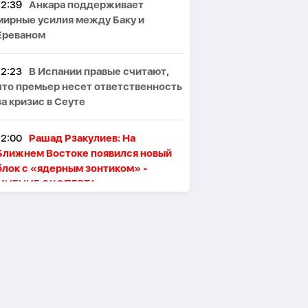
12:39
Анкара поддерживает
мирные усилия между Баку и
Ереваном
12:23
В Испании правые считают,
что премьер несет ответственность
за кризис в Сеуте
12:00
Рашад Рзакулиев: На
Ближнем Востоке появился новый
блок с «ядерным зонтиком» -
МНЕНИЕ ЭКСПЕРТА
11:47
Президент Ильхам Алиев
поздравил сингапурского коллегу
11:46
В Тегеране произошёл пожар,
один человек погиб, пятеро
пострадали