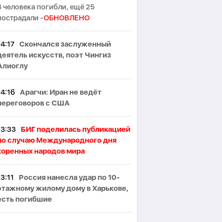
3 человека погибли, ещё 25
пострадали -
ОБНОВЛЕНО
14:17
Скончался заслуженный
деятель искусств, поэт Чингиз
Алиоглу
14:16
Арагчи: Иран не ведёт
переговоров с США
13:33
БИГ поделилась публикацией
по случаю Международного дня
коренных народов мира
13:11
Россия нанесла удар по 10-
этажному жилому дому в Харькове,
есть погибшие