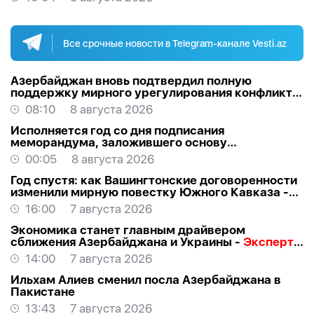
Все срочные новости в Telegram-канале Vesti.az
Азербайджан вновь подтвердил полную
поддержку мирного урегулирования конфликта
в Грузии
08:10
8 августа 2026
Исполняется год со дня подписания
меморандума, заложившего основу
стратегического партнерства Азербайджана и
00:05
8 августа 2026
США
Год спустя: как Вашингтонские договоренности
изменили мирную повестку Южного Кавказа -
ВЗГЛЯД
16:00
7 августа 2026
Экономика станет главным драйвером
сближения Азербайджана и Украины -
Эксперт о
визите Байрамова в Киев
14:00
7 августа 2026
Ильхам Алиев сменил посла Азербайджана в
Пакистане
13:43
7 августа 2026