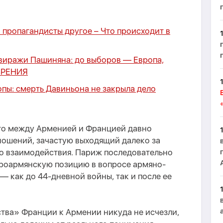
а пропагандисты другое –
Что происходит в
виражи Пашиняна: до выборов — Европа,
ЗРЕНИЯ
пы: смерть Давиньона не закрыла дело
что между Арменией и Францией давно
ношений, зачастую выходящий далеко за
о взаимодействия. Париж последовательно
роармянскую позицию в вопросе армяно-
 как до 44-дневной войны, так и после ее
тва» Франции к Армении никуда не исчезли,