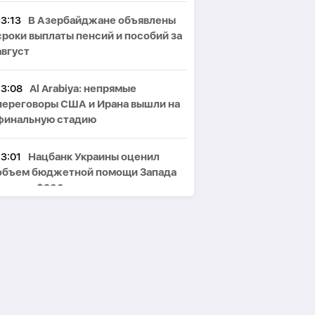
13:13
В Азербайджане объявлены
сроки выплаты пенсий и пособий за
август
13:08
Al Arabiya: непрямые
переговоры США и Ирана вышли на
финальную стадию
13:01
Нацбанк Украины оценил
объем бюджетной помощи Запада
почти в $200 млрд
12:56
BP увеличила поставки
попутного газа Азербайджану с
месторождений АЧГ
12:50
В Баку завтра ожидается до
+34°C