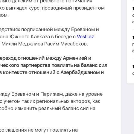
олько далеким от реального понимания
ко выглядел курс, проводимый президентом
н
ом
.
едствиях подписанной между Ереваном и
она Южного Кавказа в беседе с
Vesti.az
ат Милли Меджлиса Расим Мусабеков.
 переход отношений между Арменией и
ческого партнерства повлиять на баланс сил
в контексте отношений с Азербайджаном и
жду Ереваном и Парижем, даже на уровне
с учетом таких региональных акторов, как
собно изменить реальный баланс сил на
оглашения не могут повлиять на