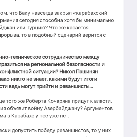
том, что Баку навсегда закрыл «карабахский
Армения сегодня способна хотя бы минимально
йджан или Турцию? Что же касается
рорыва, то в подобный сценарий верится с
нно-техническое сотрудничество между
разиться на региональной безопасности и
тконфликтной ситуации? Никол Пашинян
ако никто не знает, какими будут итоги
сти ведь могут прийти и реваншисты…
е того же Роберта Кочаряна придут к власти,
ния объявит войну Азербайджану? Аргументов
а в Карабахе у нее уже нет.
ески допустить победу реваншистов, то у них