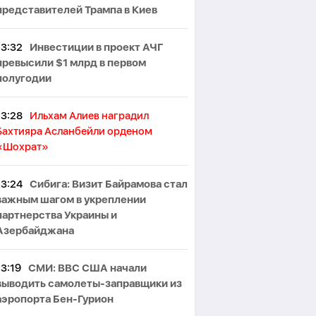
представителей Трампа в Киев
13:32
Инвестиции в проект АЧГ
превысили $1 млрд в первом
полугодии
13:28
Ильхам Алиев наградил
Бахтияра Асланбейли орденом
«Шохрат»
13:24
Сибига: Визит Байрамова стал
важным шагом в укреплении
партнерства Украины и
Азербайджана
13:19
СМИ: ВВС США начали
выводить самолеты-заправщики из
аэропорта Бен-Гурион