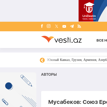
ВСЕ 
овости Азербайджана
Южный Кавказ, Грузия, Армения, Азерба
AВТОРЫ
Мусабеков: Союз Ер