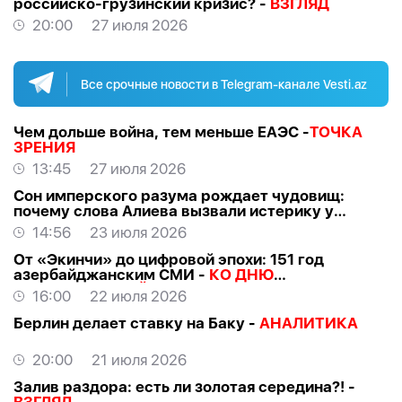
российско-грузинский кризис? -
ВЗГЛЯД
20:00
27 июля 2026
Все срочные новости в Telegram-канале Vesti.az
Чем дольше война, тем меньше ЕАЭС -
ТОЧКА
ЗРЕНИЯ
13:45
27 июля 2026
Сон имперского разума рождает чудовищ:
почему слова Алиева вызвали истерику у
российских «патриотов» -
МНЕНИЕ
14:56
23 июля 2026
От «Экинчи» до цифровой эпохи: 151 год
азербайджанским СМИ -
КО ДНЮ
НАЦИОНАЛЬНОЙ ПРЕССЫ
16:00
22 июля 2026
Берлин делает ставку на Баку -
АНАЛИТИКА
20:00
21 июля 2026
Залив раздора: есть ли золотая середина?! -