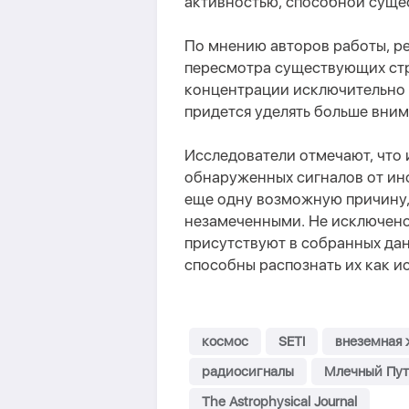
активностью, способной суще
По мнению авторов работы, ре
пересмотра существующих стр
концентрации исключительно 
придется уделять больше вни
Исследователи отмечают, что 
обнаруженных сигналов от ин
еще одну возможную причину, 
незамеченными. Не исключено
присутствуют в собранных да
способны распознать их как и
космос
SETI
внеземная 
радиосигналы
Млечный Пут
The Astrophysical Journal