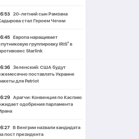
16:53
20-летний сын Рамзана
Кадырова стал Героем Чечни
16:45
Европа наращивает
спутниковую группировку IRIS² в
противовес Starlink
16:36
Зеленский: США будут
ежемесячно поставлять Украине
ракеты для Patriot
16:29
Арагчи: Конвенция по Каспию
ожидает одобрения парламента
Ирана
16:27
В Венгрии назвали кандидата
на пост президента