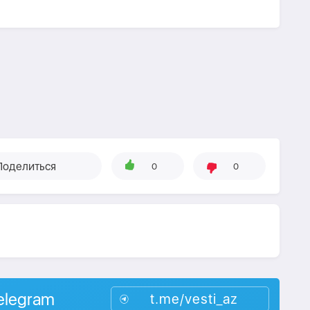
Поделиться
0
0
elegram
t.me/vesti_az