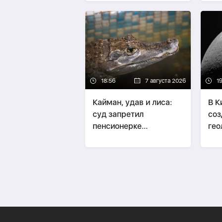
привлекательности
до
18:56
7 августа 2026
1
Кайман, удав и лиса:
В К
суд запретил
соз
пенсионерке
гео
содержать
Лу
экзотических животных
дома