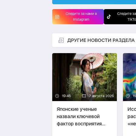
Следите за нами в
Следите за
Instagram
TikT
ДРУГИЕ НОВОСТИ РАЗДЕЛА
19:46
7 августа 2026
1
Японские ученые
Исс
назвали ключевой
рас
фактор восприятия
«не
женской
пит