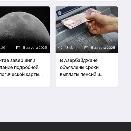
ждями
9:26
6 августа 2026
13:13
6 августа 2026
итае завершили
В Азербайджане
дание подробной
объявлены сроки
логической карты
выплаты пенсий и
ны
пособий за август