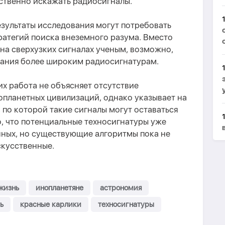
ственно искажать радиосигналы.
зультаты исследования могут потребовать
атегий поиска внеземного разума. Вместо
на сверхузких сигналах ученым, возможно,
мания более широким радиосигнатурам.
их работа не объясняет отсутствие
опланетных цивилизаций, однако указывает на
по которой такие сигналы могут оставаться
, что потенциальные техносигнатуры уже
нных, но существующие алгоритмы пока не
скусственные.
жизнь
инопланетяне
астрономия
ь
красные карлики
техносигнатуры