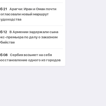
16:21
Арагчи: Иран и Оман почти
согласовали новый маршрут
судоходства
16:12
В Армении задержали сына
экс-премьера по делу о заказном
убийстве
16:08
Сербия возьмет на себя
восстановление одного из городов
Украины
15:55
Зеленский: в Украине не
осталось ни одной целой ТЭС
15:44
США испытают систему ПРО
«Золотой купол» до конца года