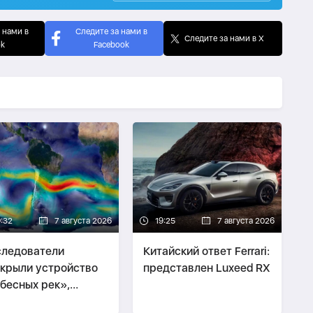
 нами в
Следите за нами в
Следите за нами в X
ok
Facebook
9:32
7 августа 2026
19:25
7 августа 2026
ледователи
Китайский ответ Ferrari:
крыли устройство
представлен Luxeed RX
бесных рек»,
ающих планету