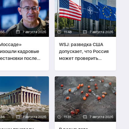
:56
7 августа 2026
11:48
7 августа 2026
«Моссаде»
WSJ: разведка США
изошли кадровые
допускает, что Россия
естановки после
может проверить
ликаций о плане по
готовность НАТО
ану
:38
7 августа 2026
11:31
7 августа 2026