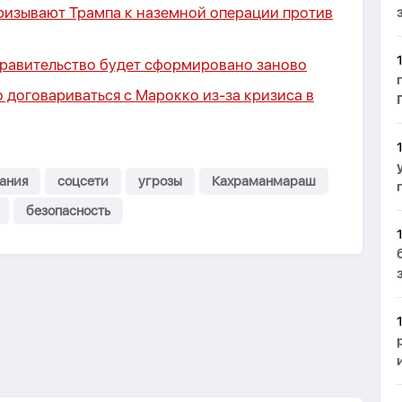
ризывают Трампа к наземной операции против
правительство будет сформировано заново
 договариваться с Марокко из-за кризиса в
ания
соцсети
угрозы
Кахраманмараш
безопасность