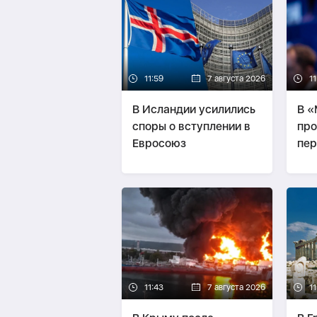
11:59
7 августа 2026
11
В Исландии усилились
В 
споры о вступлении в
про
Евросоюз
пер
пуб
Ир
11:43
7 августа 2026
11