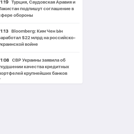
11:19
Турция, Саудовская Аравия и
Пакистан подпишут соглашение в
сфере обороны
11:13
Bloomberg: Ким Чен Ын
заработал $22 млрд на российско-
украинской войне
11:08
СВР Украины заявила об
ухудшении качества кредитных
портфелей крупнейших банков
России
11:00
Иракский капкан Трампа:
зачем Вашингтон пытается втянуть
Сирию в новую войну -
АНАЛИТИКА
10:53
Матвиенко: Россия может
рекомендовать гражданам не