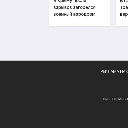
В Крыму после
В Г
взрывов загорелся
Тра
военный аэродром
вер
Па
РЕКЛАМА НА 
При использова