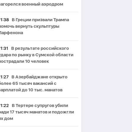
загорелся военный аэродром
11:38
В Греции призвали Трампа
помочь вернуть скульптуры
Парфенона
11:31
В результате российского
удара по рынку в Сумской области
пострадали 10 человек
11:27
В Азербайджане открыто
более 65 тысяч вакансий с
зарплатой до 10 тыс. манатов
11:22
В Тертере супругов убили
ради 17 тысяч манатов и подожгли
их дом