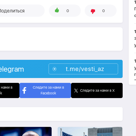
Поделиться
0
0
elegram
t.me/vesti_az
 нами в
Следите за нами в
Следите за нами в X
ok
Facebook