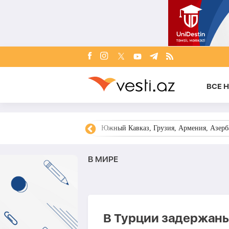
ВСЕ 
овости Азербайджана
Южный Кавказ, Грузия, Армения, Азерба
В МИРЕ
В Турции задержаны