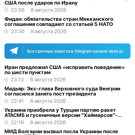
США после ударов по Ирану
23:56
8 августа 2026
Фидан: обязательства стран Мекканского
соглашения совпадают со статьей 5 НАТО
23:30
8 августа 2026
Все срочные новости в Telegram-канале Vesti.az
Иран предложил США «исправить поведение»
по шести пунктам
23:13
8 августа 2026
Мадьяр: Экс-глава Верховного суда Венгрии
согласился занять пост президента
22:41
8 августа 2026
Украина приобрела у Турции партию ракет
ATACMS и гусеничные версии "Хаймарсов"-
ОБНОВЛЕНО
22:16
8 августа 2026
МИД Болгарии вызвал посла Украины после