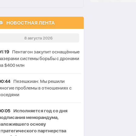
НОВОСТНАЯ ЛЕНТА
8 августа 2026
01:19
Пентагон закупит оснащённые
лазерами системы борьбы с дронами
на $400 млн
00:44
Пезешкиан: Мы решили
многие проблемы в отношениях с
соседями
00:05
Исполняется год со дня
подписания меморандума,
заложившего основу
стратегического партнерства