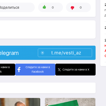
Поделиться
0
0
elegram
t.me/vesti_az
 нами в
Следите за нами в
Следите за нами в X
ok
Facebook