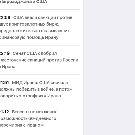
Азербайджана и США
22:58
США ввели санкции против
двух криптовалютных бирж,
предположительно оказывавших
финансовую помощь Ирану
22:19
Сенат США одобрил
ужесточение санкций против России
и Ирана
21:51
МИД Ирана: США сначала
должны победить в войне, а потом
говорить о «трофеях» Ирана
21:12
Бессент не исключил
возможность 60-дневного
перемирия с Ираном