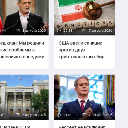
0:44
8 августа 2026
22:58
7 августа 2026
ешкиан: Мы решили
США ввели санкции
гие проблемы в
против двух
ошениях с соседями
криптовалютных бирж,
предположительно
оказывавших
финансовую помощь
Ирану
:51
7 августа 2026
21:12
7 августа 2026
Д Ирана: США
Бессент не исключил