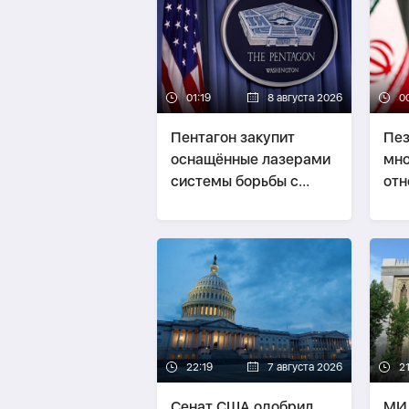
01:19
8 августа 2026
0
Пентагон закупит
Пез
оснащённые лазерами
мно
системы борьбы с
отн
дронами на $400 млн
22:19
7 августа 2026
21
Сенат США одобрил
МИ