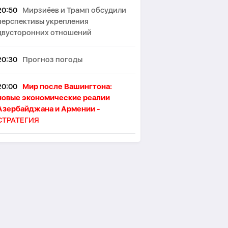
20:50
Мирзиёев и Трамп обсудили
перспективы укрепления
двусторонних отношений
20:30
Прогноз погоды
20:00
Мир после Вашингтона:
новые экономические реалии
Азербайджана и Армении -
СТРАТЕГИЯ
19:53
В Лондоне намерены
ограничить употребление алкоголя
в пабах стоя
19:46
Японские ученые назвали
ключевой фактор восприятия
женской привлекательности