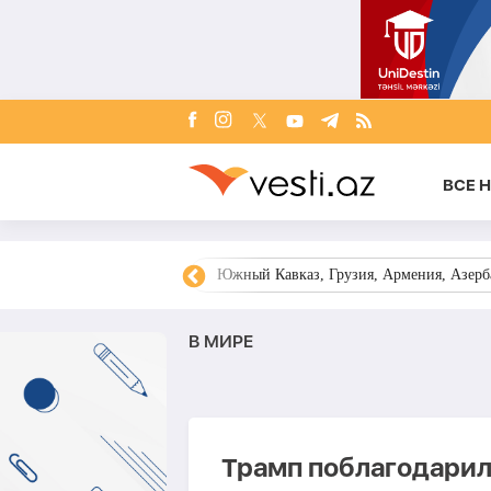
ВСЕ 
овости Азербайджана
Южный Кавказ, Грузия, Армения, Азерба
В МИРЕ
Трамп поблагодарил