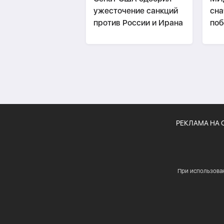
ужесточение санкций
сна
против России и Ирана
поб
пот
«тр
РЕКЛАМА НА 
При использова