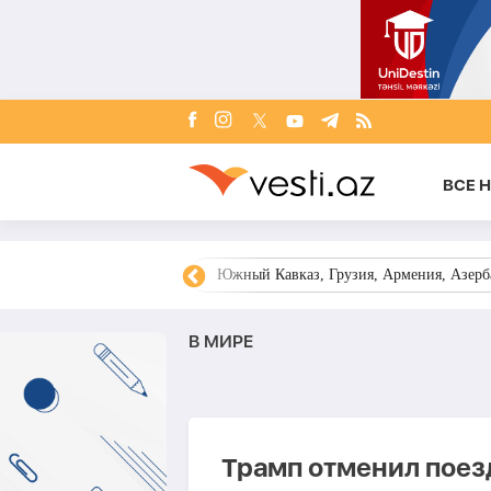
ВСЕ 
овости Азербайджана
Южный Кавказ, Грузия, Армения, Азерба
В МИРЕ
Трамп отменил поез