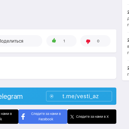
Поделиться
1
0
elegram
t.me/vesti_az
 нами в
Следите за нами в
Следите за нами в X
ok
Facebook