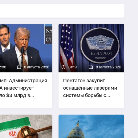
2:00
8 августа 2026
01:19
8 августа 2026
мп: Администрация
Пентагон закупит
 инвестирует
оснащённые лазерами
ло $3 млрд в
системы борьбы с
екты по добыче
дронами на $400 млн
езных ископаемых