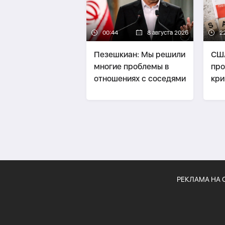
00:44
8 августа 2026
2
Пезешкиан: Мы решили
США
многие проблемы в
про
отношениях с соседями
кри
пре
ока
фи
Ир
РЕКЛАМА НА 