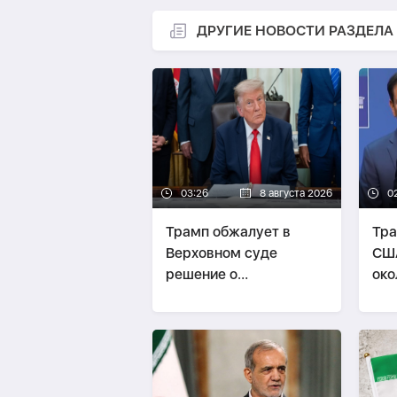
ДРУГИЕ НОВОСТИ РАЗДЕЛА
03:26
8 августа 2026
0
Трамп обжалует в
Тра
Верховном суде
США
решение о
око
прекращении
про
строительства
пол
бального зала в Белом
доме