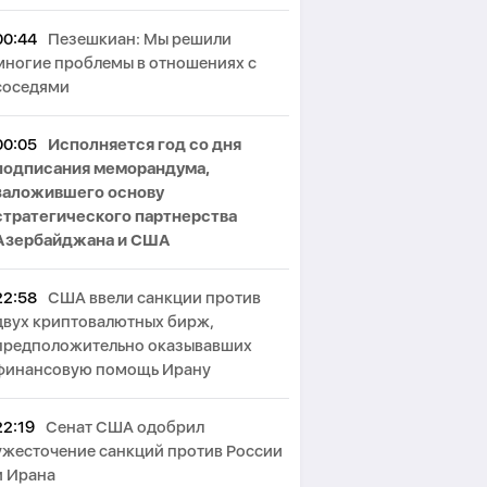
00:44
Пезешкиан: Мы решили
многие проблемы в отношениях с
соседями
00:05
Исполняется год со дня
подписания меморандума,
заложившего основу
стратегического партнерства
Азербайджана и США
22:58
США ввели санкции против
двух криптовалютных бирж,
предположительно оказывавших
финансовую помощь Ирану
22:19
Сенат США одобрил
ужесточение санкций против России
и Ирана