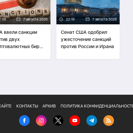
2:58
7 августа 2026
22:19
7 августа 2026
 ввели санкции
Сенат США одобрил
тив двух
ужесточение санкций
птовалютных бирж,
против России и Ирана
дположительно
зывавших
нансовую помощь
ану
САЙТЕ
КОНТАКТЫ
АРХИВ
ПОЛИТИКА КОНФИДЕНЦИАЛЬНОСТ