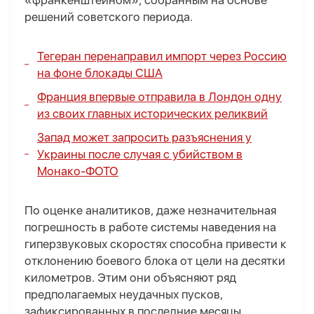
«франкенштейном», собранным на основе
решений советского периода.
Тегеран перенаправил импорт через Россию
на фоне блокады США
Франция впервые отправила в Лондон одну
из своих главных исторических реликвий
Запад может запросить разъяснения у
Украины после случая с убийством в
Монако-
ФОТО
По оценке аналитиков, даже незначительная
погрешность в работе системы наведения на
гиперзвуковых скоростях способна привести к
отклонению боевого блока от цели на десятки
километров. Этим они объясняют ряд
предполагаемых неудачных пусков,
зафиксированных в последние месяцы.