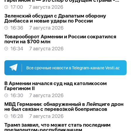
Гарегином II — это спор о будущем страны -
МНЕНИЕ
17:00
7 августа 2026
Зеленский обсудил с Драпатым оборону
Донбасса и новые удары по России
16:36
7 августа 2026
Товарооборот Армении и России сократился
почти на $700 млн
16:34
7 августа 2026
Все срочные новости в Telegram-канале Vesti.az
В Армении начался суд над католикосом
Гарегином II
16:30
7 августа 2026
МВД Германии: обнаруженный в Лейпциге дрон
не был связан с перевозкой боеприпасов
16:28
7 августа 2026
Трамп заявил, что может стать последним
президентом-республиканцем