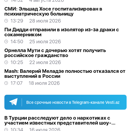
14:52
4 августа 2026
СМИ: Эльшад Хосе госпитализирован в
психиатрическую больницу
13:29
28 июля 2026
Пи Дидди отправили в изолятор из-за драки с
сокамерником
14:50
25 июля 2026
Орнелла Мути с дочерью хотят получить
российское гражданство
10:25
22 июля 2026
Mash: Валерий Меладзе полностью отказался от
выступлений в России
17:07
18 июля 2026
Все срочные новости в Telegram-канале Vesti.az
В Турции расследуют дело о наркотиках с
участием известных представителей шоу-
бизнеса
10:34
16 июля 2026