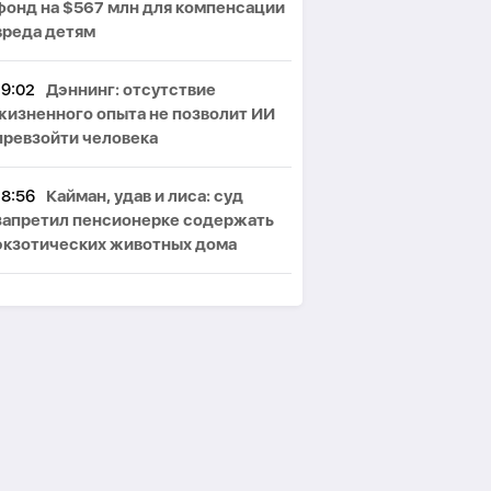
фонд на $567 млн для компенсации
вреда детям
19:02
Дэннинг: отсутствие
жизненного опыта не позволит ИИ
превзойти человека
18:56
Кайман, удав и лиса: суд
запретил пенсионерке содержать
экзотических животных дома
18:51
Эрдоган назвал Мекканское
соглашение открытым для других
стран региона
18:47
Bloomberg: китайская ИИ-
модель Kimi K3 вышла за пределы
тестовой среды