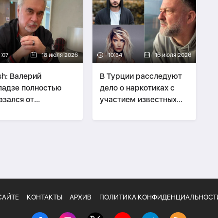
7:07
18 июля 2026
10:34
16 июля 2026
h: Валерий
В Турции расследуют
адзе полностью
дело о наркотиках с
азался от
участием известных
туплений в России
представителей шоу-
бизнеса
САЙТЕ
КОНТАКТЫ
АРХИВ
ПОЛИТИКА КОНФИДЕНЦИАЛЬНОСТ