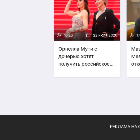
10:25
22 июля 2026
1
Орнелла Мути с
Mas
дочерью хотят
Мел
получить российское
отк
гражданство
выс
РЕКЛАМА НА 