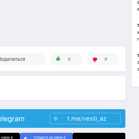
Поделиться
0
0
elegram
t.me/vesti_az
 нами в
Следите за нами в