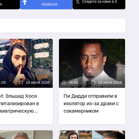
Следите за нами в X
ok
Facebook
3:29
28 июля 2026
14:50
25 июля 2026
: Эльшад Хосе
Пи Дидди отправили в
питализирован в
изолятор из-за драки с
хиатрическую
сокамерником
ьницу