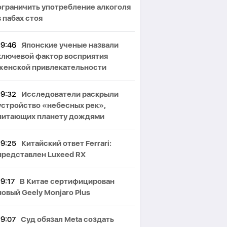
ограничить употребление алкоголя
в пабах стоя
19:46
Японские ученые назвали
ключевой фактор восприятия
женской привлекательности
19:32
Исследователи раскрыли
устройство «небесных рек»,
питающих планету дождями
19:25
Китайский ответ Ferrari:
представлен Luxeed RX
19:17
В Китае сертифицирован
новый Geely Monjaro Plus
19:07
Суд обязал Meta создать