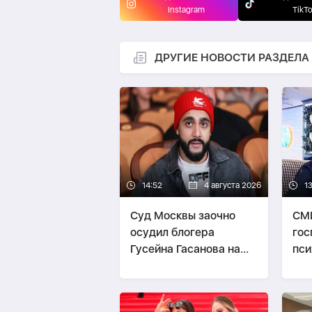
Instagram
TikT
ДРУГИЕ НОВОСТИ РАЗДЕЛА
14:52
4 августа 2026
1
Суд Москвы заочно
СМИ
осудил блогера
гос
Гусейна Гасанова на
пси
четыре года
бол