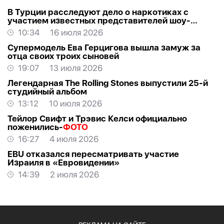
В Турции расследуют дело о наркотиках с
участием известных представителей шоу-
бизнеса
10:34
16 июля 2026
Супермодель Ева Герцигова вышла замуж за
отца своих троих сыновей
19:07
13 июля 2026
Легендарная The Rolling Stones выпустили 25-й
студийный альбом
13:12
10 июля 2026
Тейлор Свифт и Трэвис Келси официально
поженились-
ФОТО
16:27
4 июля 2026
EBU отказался пересматривать участие
Израиля в «Евровидении»
14:39
2 июля 2026