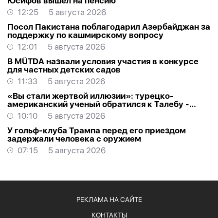
Юсифов вышел на пенсию
12:25
5 августа 2026
Посол Пакистана поблагодарил Азербайджан за
поддержку по кашмирскому вопросу
12:01
5 августа 2026
В MÜTDA назвали условия участия в конкурсе
для частных детских садов
11:33
5 августа 2026
«Вы стали жертвой иллюзии»: турецко-
американский ученый обратился к Талебу -
ОТКРЫТОЕ ПИСЬМО
10:10
5 августа 2026
У гольф-клуба Трампа перед его приездом
задержали человека с оружием
07:15
5 августа 2026
РЕКЛАМА НА САЙТЕ
КОНТАКТЫ