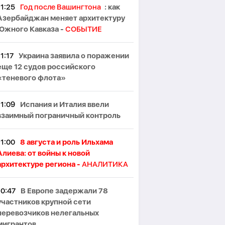
11:25
Год после Вашингтона
: как
Азербайджан меняет архитектуру
Южного Кавказа -
СОБЫТИЕ
11:17
Украина заявила о поражении
еще 12 судов российского
«теневого флота»
11:09
Испания и Италия ввели
взаимный пограничный контроль
11:00
8 августа и роль Ильхама
Алиева: от войны к новой
архитектуре региона -
АНАЛИТИКА
10:47
В Европе задержали 78
участников крупной сети
перевозчиков нелегальных
мигрантов