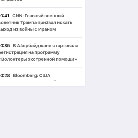
10:41
CNN: Главный военный
советник Трампа призвал искать
выход из войны с Ираном
10:35
В Азербайджане стартовала
регистрация на программу
«Волонтеры экстренной помощи»
10:28
Bloomberg: США
договорились с Украиной о
безопасности экспорта нефти
Казахстана
10:22
Иран раскрыл подробности
операции против баз США в Катаре
и Кувейте