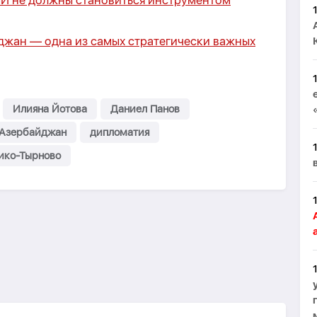
И не должны становиться инструментом
джан — одна из самых стратегически важных
Илияна Йотова
Даниел Панов
Азербайджан
дипломатия
ико-Тырново