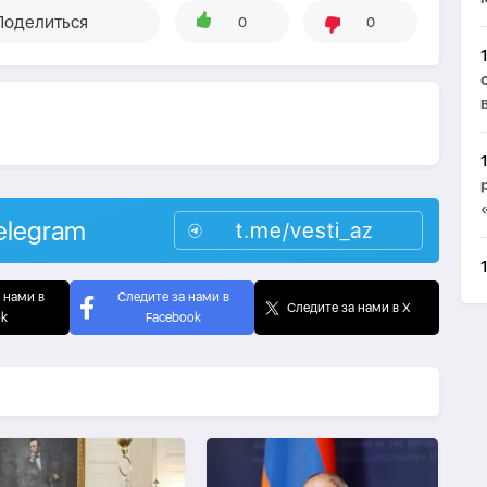
Поделиться
0
0
elegram
t.me/vesti_az
 нами в
Следите за нами в
Следите за нами в X
ok
Facebook