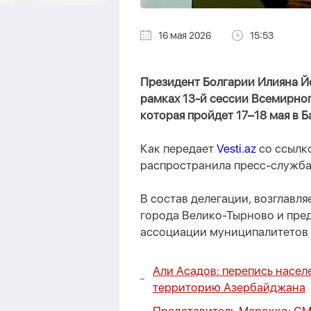
16 мая 2026
15:53
Президент Болгарии Илияна Й
рамках 13-й сессии Всемирно
которая пройдет 17–18 мая в Б
Как передает
Vesti.az
со ссылк
распространила пресс-служба 
В состав делегации, возглавл
города Велико-Тырново и пре
ассоциации муниципалитетов 
Али Асадов: перепись насел
территорию Азербайджана