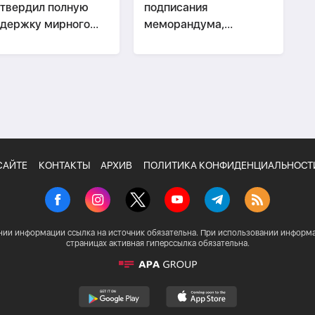
твердил полную
подписания
держку мирного
меморандума,
гулирования
заложившего основу
фликта в Грузии
стратегического
партнерства
Азербайджана и США
САЙТЕ
КОНТАКТЫ
АРХИВ
ПОЛИТИКА КОНФИДЕНЦИАЛЬНОСТ
нии информации ссылка на источник обязательна. При использовании информа
страницах активная гиперссылка обязательна.