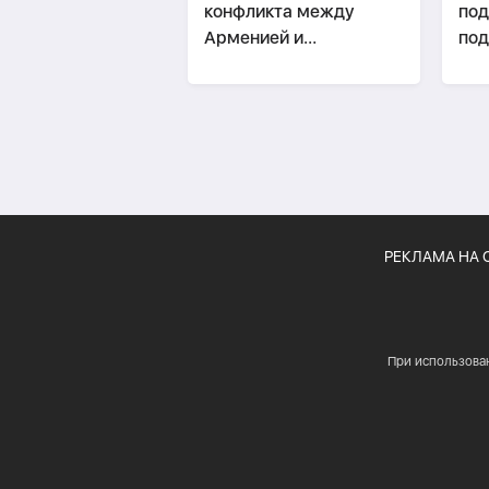
конфликта между
под
Арменией и
под
Азербайджаном
уре
закрыта
кон
РЕКЛАМА НА 
При использова