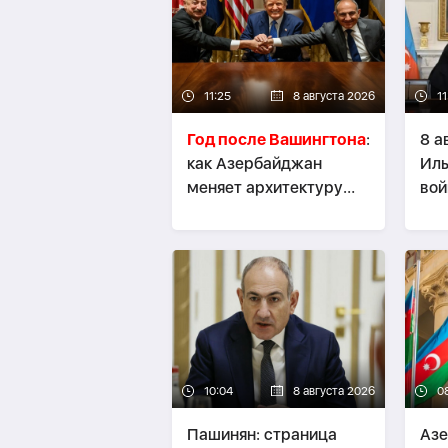
11:25
8 августа 2026
11
Год после Вашингтона
:
8 а
как Азербайджан
Иль
меняет архитектуру
вой
Южного Кавказа -
арх
СОБЫТИЕ
АН
10:04
8 августа 2026
0
Пашинян: cтраница
Азе