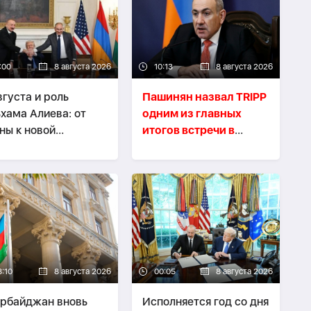
:00
8 августа 2026
10:13
8 августа 2026
вгуста и роль
Пашинян назвал TRIPP
хама Алиева: от
одним из главных
ны к новой
итогов встречи в
итектуре региона -
Вашингтоне
АЛИТИКА
8:10
8 августа 2026
00:05
8 августа 2026
рбайджан вновь
Исполняется год со дня