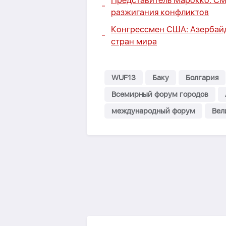
Представитель Марокко: СМ
разжигания конфликтов
Конгрессмен США:
Азербай
стран мира
WUF13
Баку
Болгария
Всемирный форум городов
международный форум
Вел