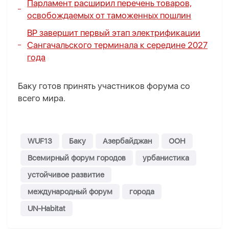
Парламент расширил перечень товаров,
освобождаемых от таможенных пошлин
BP завершит первый этап электрификации
Сангачальского терминала к середине 2027
года
Баку готов принять участников форума со
всего мира.
WUF13
Баку
Азербайджан
ООН
Всемирный форум городов
урбанистика
устойчивое развитие
международный форум
города
UN-Habitat