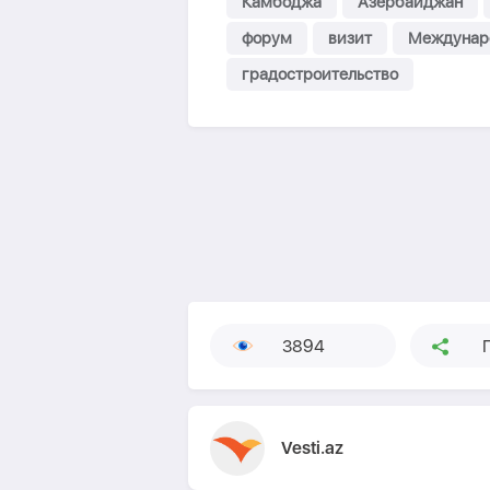
Камбоджа
Азербайджан
форум
визит
Междунаро
градостроительство
3894
Vesti.az