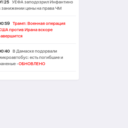
01:25
УЕФА заподозрил Инфантино
в занижении цены на права ЧМ
00:59
Трамп: Военная операция
США против Ирана вскоре
завершится
00:40
В Дамаске подорвали
микроавтобус: есть погибшие и
раненые -
ОБНОВЛЕНО
00:29
Два взрыва произошли на
иранском острове Кешм
00:10
В Германии при столкновении
двух трамваев пострадали до 30
человек