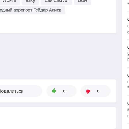
WUF13
Баку
Сай Сам Ал
ООН
дный аэропорт Гейдар Алиев
Поделиться
0
0