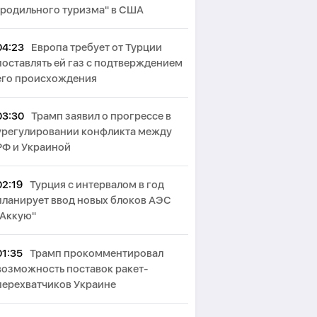
"родильного туризма" в США
04:23
Европа требует от Турции
поставлять ей газ с подтверждением
его происхождения
03:30
Трамп заявил о прогрессе в
урегулировании конфликта между
РФ и Украиной
02:19
Турция с интервалом в год
планирует ввод новых блоков АЭС
"Аккую"
01:35
Трамп прокомментировал
возможность поставок ракет-
перехватчиков Украине