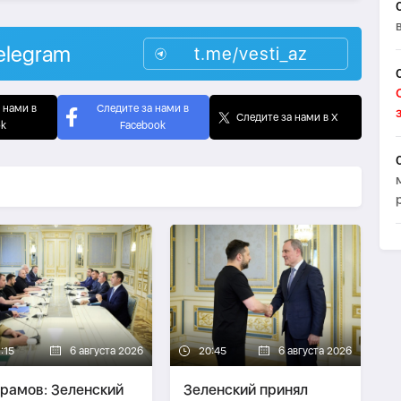
elegram
t.me/vesti_az
 нами в
Следите за нами в
Следите за нами в X
ok
Facebook
:15
6 августа 2026
20:45
6 августа 2026
рамов: Зеленский
Зеленский принял