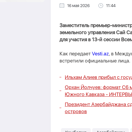
16 мая 2026
11:44
Заместитель премьер-минист
земельного управления Сай Са
для участия в 13-й сессии Вс
Как передает
Vesti.az
, в Между
встретили официальные лица.
Ильхам Алиев прибыл с гос
Орхан Йолчуев: формат C6 
Южного Кавказа -
ИНТЕРВ
Президент Азербайджана сд
островов