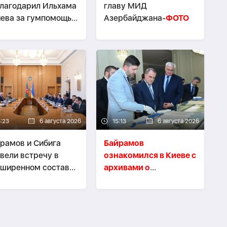
лагодарил Ильхама
главу МИД
ева за гумпомощь
Азербайджана-
ФОТО
аине
5:23
6 августа 2026
15:13
6 августа 2026
рамов и Сибига
Байрамов
вели встречу в
ознакомился в Киеве с
ширенном составе-
архивами о
НОВЛЕНО
дипломатической
миссии АДР