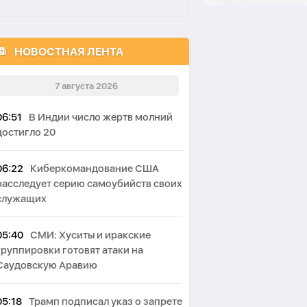
НОВОСТНАЯ ЛЕНТА
7 августа 2026
06:51
В Индии число жертв молний
достигло 20
06:22
Киберкомандование США
расследует серию самоубийств своих
служащих
05:40
СМИ: Хуситы и иракские
группировки готовят атаки на
Саудовскую Аравию
05:18
Трамп подписал указ о запрете