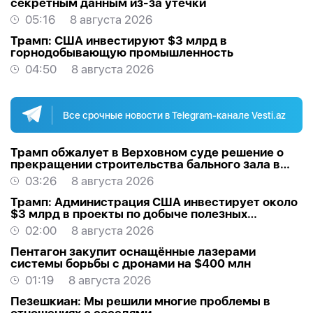
секретным данным из-за утечки
05:16
8 августа 2026
Трамп: США инвестируют $3 млрд в
горнодобывающую промышленность
04:50
8 августа 2026
Все срочные новости в Telegram-канале Vesti.az
Трамп обжалует в Верховном суде решение о
прекращении строительства бального зала в
Белом доме
03:26
8 августа 2026
Трамп: Администрация США инвестирует около
$3 млрд в проекты по добыче полезных
ископаемых
02:00
8 августа 2026
Пентагон закупит оснащённые лазерами
системы борьбы с дронами на $400 млн
01:19
8 августа 2026
Пезешкиан: Мы решили многие проблемы в