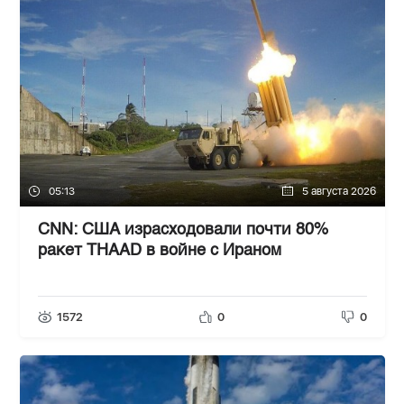
05:13
5 августа 2026
CNN: США израсходовали почти 80%
ракет THAAD в войне с Ираном
1572
0
0