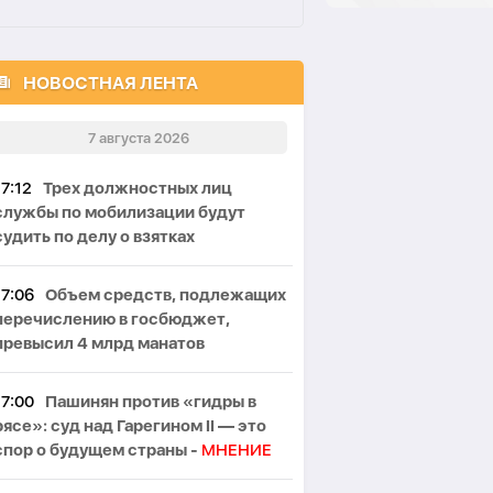
НОВОСТНАЯ ЛЕНТА
7 августа 2026
17:12
Трех должностных лиц
службы по мобилизации будут
судить по делу о взятках
17:06
Объем средств, подлежащих
перечислению в госбюджет,
превысил 4 млрд манатов
17:00
Пашинян против «гидры в
рясе»: суд над Гарегином II — это
спор о будущем страны -
МНЕНИЕ