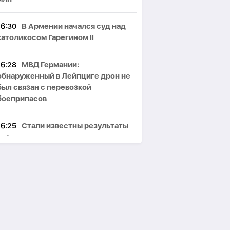
16:30
В Армении начался суд над
католикосом Гарегином II
16:28
МВД Германии:
обнаруженный в Лейпциге дрон не
был связан с перевозкой
боеприпасов
16:25
Стали известны результаты
экзамена творческого конкурса по
журналистике
16:19
Канадская Gran Tierra
приступила к новому этапу разведки
на севере Азербайджана
16:13
Логистика мешает: почему