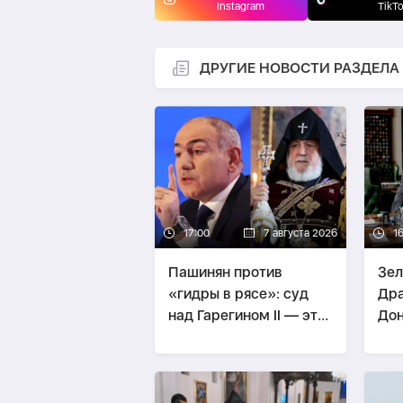
Instagram
TikT
ДРУГИЕ НОВОСТИ РАЗДЕЛА
17:00
7 августа 2026
1
Пашинян против
Зел
«гидры в рясе»: суд
Дра
над Гарегином II — это
Дон
спор о будущем
уда
страны -
МНЕНИЕ