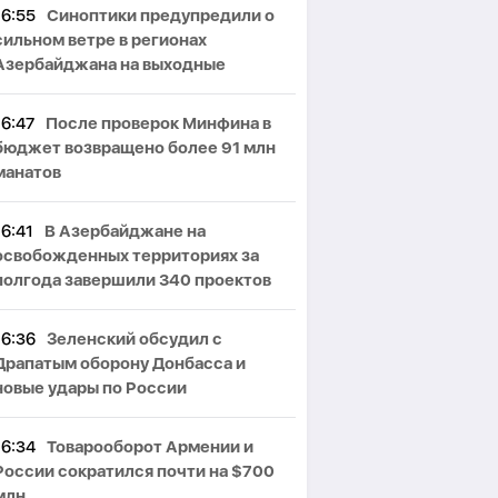
16:55
Синоптики предупредили о
сильном ветре в регионах
Азербайджана на выходные
16:47
После проверок Минфина в
бюджет возвращено более 91 млн
манатов
16:41
В Азербайджане на
освобожденных территориях за
полгода завершили 340 проектов
16:36
Зеленский обсудил с
Драпатым оборону Донбасса и
новые удары по России
16:34
Товарооборот Армении и
России сократился почти на $700
млн