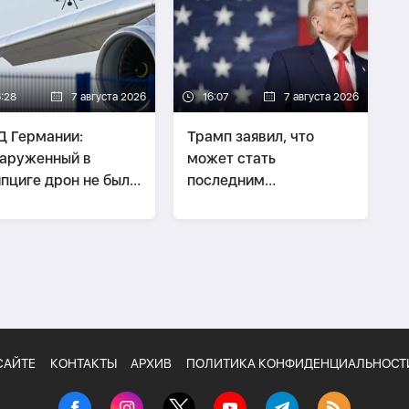
6:28
7 августа 2026
16:07
7 августа 2026
 Германии:
Трамп заявил, что
аруженный в
может стать
пциге дрон не был
последним
зан с перевозкой
президентом-
припасов
республиканцем
САЙТЕ
КОНТАКТЫ
АРХИВ
ПОЛИТИКА КОНФИДЕНЦИАЛЬНОСТ