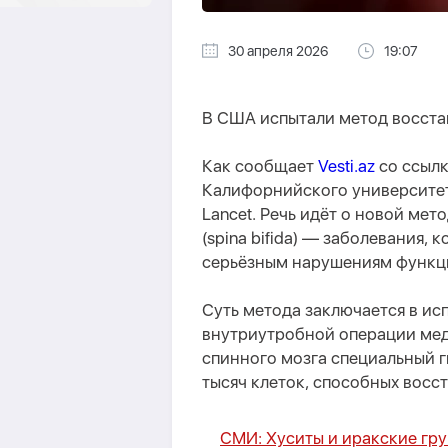
30 апреля 2026
19:07
В США испытали метод восстан
Как сообщает
Vesti.az
со ссылк
Калифорнийского университет
Lancet. Речь идёт о новой ме
(spina bifida) — заболевания,
серьёзным нарушениям функц
Суть метода заключается в ис
внутриутробной операции ме
спинного мозга специальный 
тысяч клеток, способных восст
СМИ: Хуситы и иракские гру