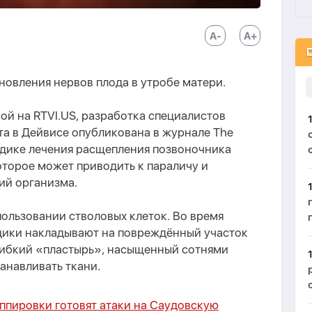
овления нервов плода в утробе матери.
ой на RTVI.US, разработка специалистов
а в Дейвисе опубликована в журнале The
тодике лечения расщепления позвоночника
 которое может приводить к параличу и
ий организма.
пользовании стволовых клеток. Во время
дики накладывают на повреждённый участок
гибкий «пластырь», насыщенный сотнями
анавливать ткани.
ппировки готовят атаки на Саудовскую