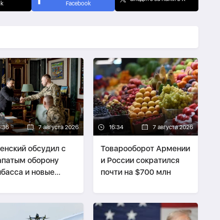
ok
Facebook
6:36
7 августа 2026
16:34
7 августа 2026
енский обсудил с
Товарооборот Армении
патым оборону
и России сократился
басса и новые
почти на $700 млн
ры по России