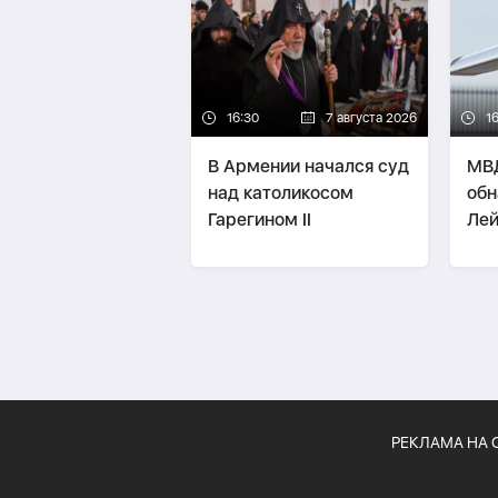
16:30
7 августа 2026
1
В Армении начался суд
МВД
над католикосом
обн
Гарегином II
Лей
свя
бое
РЕКЛАМА НА 