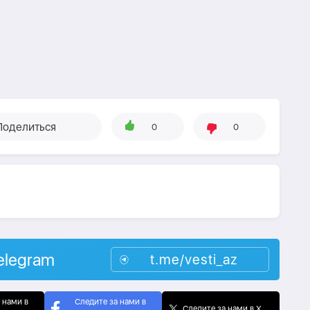
Поделиться
0
0
elegram
t.me/vesti_az
 нами в
Следите за нами в
Следите за нами в X