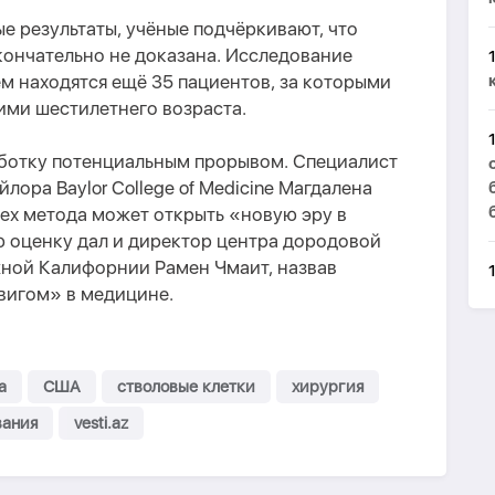
е результаты, учёные подчёркивают, что
кончательно не доказана. Исследование
 находятся ещё 35 пациентов, за которыми
ими шестилетнего возраста.
ботку потенциальным прорывом. Специалист
ора Baylor College of Medicine Магдалена
пех метода может открыть «новую эру в
ю оценку дал и директор центра дородовой
ной Калифорнии Рамен Чмаит, назвав
вигом» в медицине.
а
США
стволовые клетки
хирургия
вания
vesti.az