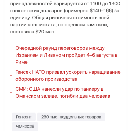
принадлежностей варьируется от 1100 до 1300
гонконгских долларов (примерно $140–166) за
единицу. Общая рыночная стоимость всей
партии конфиската, по оценкам таможни,
составила $20 млн.
Очередной раунд переговоров между
Израилем и Ливаном пройдет 4–6 августа в
Риме
Генсек НАТО призвал ускорить наращивание
оборонного производства
СМИ: США нанесли удар по танкеру в
Оманском заливе, погибли два человека
Гонконг
230 тыс. поддельных товаров
ЧМ-2026