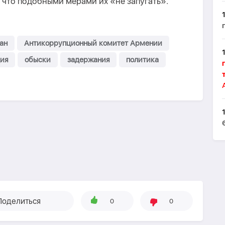
 что подобными мерами их «не запугать».
ан
Антикоррупционный комитет Армении
ия
обыски
задержания
политика
Поделиться
0
0