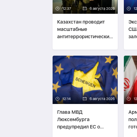
12:37
6 августа 2026
1
Казахстан проводит
Экс
масштабные
США
антитеррористические
зал
учения
12:14
6 августа 2026
1
Глава МВД
Арм
Люксембурга
пол
предупредил ЕС о
гот
рисках ограничений в