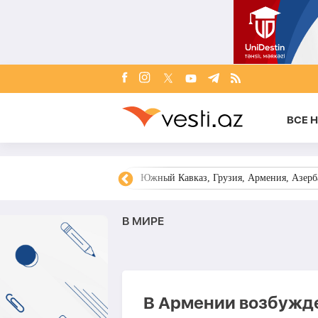
ВСЕ 
овости Азербайджана
Южный Кавказ, Грузия, Армения, Азерба
В МИРЕ
В Армении возбужде