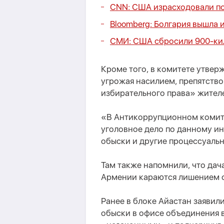
CNN: США израсходовали по
Bloomberg: Болгария вышла
СМИ: США сбросили 900-ки
Кроме того, в комитете утвер
угрожая насилием, препятств
избирательного права» жителе
«В Антикоррупционном комит
уголовное дело по данному ин
обыски и другие процессуаль
Там также напомнили, что дач
Армении караются лишением с
Ранее в блоке Айастан заявил
обыски в офисе объединения в