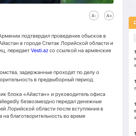
Армении подтвердил проведение обысков в
Айастан в городе Спитак Лорийской области и
иц, передает
Vesti.az
со ссылкой на армянские
домства, задержанные проходят по делу о
ворительность в предвыборный период.
ник блока «Айастан» и руководитель офиса
allegedly безвозмездно передал денежные
ей Лорийской области после вступления в
а на благотворительность во время