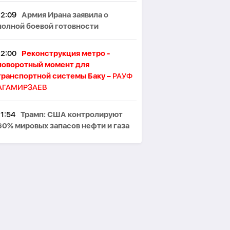
12:09
Армия Ирана заявила о
полной боевой готовности
12:00
Реконструкция метро -
поворотный момент для
транспортной системы Баку –
РАУФ
АГАМИРЗАЕВ
11:54
Трамп: США контролируют
60% мировых запасов нефти и газа
11:47
Через Азербайджан в
Армению уже перевезли более 36
тыс. тонн российского зерна
11:43
В Азербайджане более 2,8
тыс. льготников обеспечены
санаторными путевками