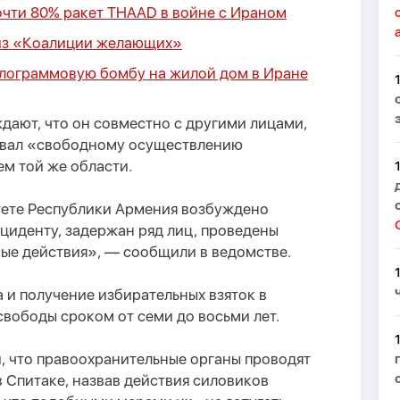
чти 80% ракет THAAD в войне с Ираном
 из «Коалиции желающих»
лограммовую бомбу на жилой дом в Иране
ждают, что он совместно с другими лицами,
овал «свободному осуществлению
м той же области.
ете Республики Армения возбуждено
циденту, задержан ряд лиц, проведены
ные действия», — сообщили в ведомстве.
а и получение избирательных взяток в
вободы сроком от семи до восьми лет.
и, что правоохранительные органы проводят
 Спитаке, назвав действия силовиков