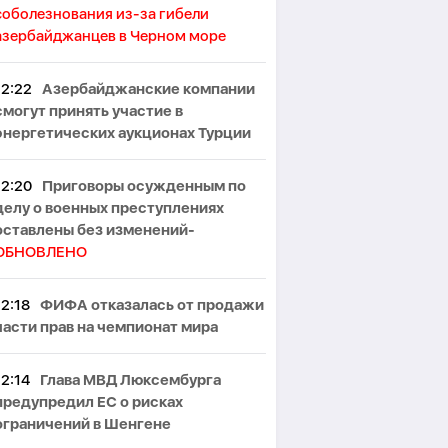
соболезнования из-за гибели
азербайджанцев в Черном море
12:22
Азербайджанские компании
смогут принять участие в
энергетических аукционах Турции
12:20
Приговоры осужденным по
делу о военных преступлениях
оставлены без изменений-
ОБНОВЛЕНО
12:18
ФИФА отказалась от продажи
части прав на чемпионат мира
12:14
Глава МВД Люксембурга
предупредил ЕС о рисках
ограничений в Шенгене