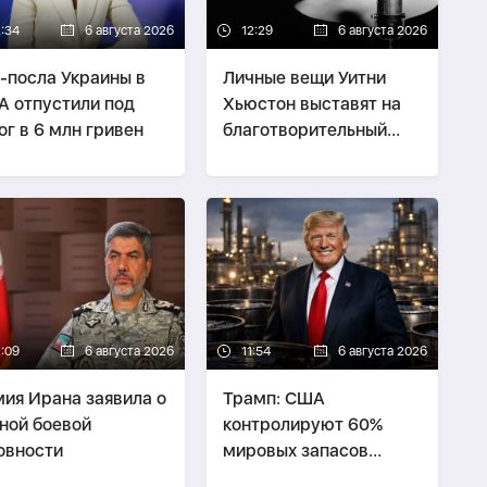
2:34
6 августа 2026
12:29
6 августа 2026
-посла Украины в
Личные вещи Уитни
 отпустили под
Хьюстон выставят на
ог в 6 млн гривен
благотворительный
аукцион
2:09
6 августа 2026
11:54
6 августа 2026
ия Ирана заявила о
Трамп: США
ной боевой
контролируют 60%
овности
мировых запасов
нефти и газа