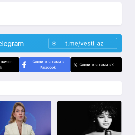
elegram
t.me/vesti_az
 нами в
Следите за нами в
Следите за нами в X
ok
Facebook