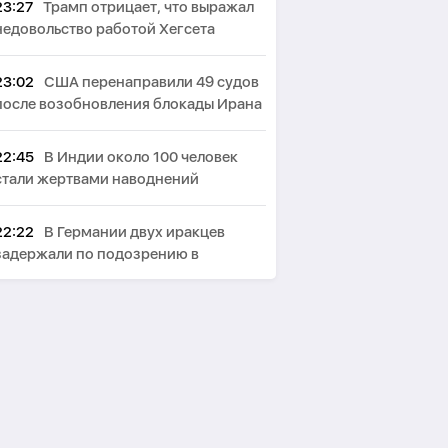
23:27
Трамп отрицает, что выражал
недовольство работой Хегсета
23:02
США перенаправили 49 судов
после возобновления блокады Ирана
22:45
В Индии около 100 человек
стали жертвами наводнений
22:22
В Германии двух иракцев
задержали по подозрению в
терроризме
22:03
США ввели санкции против
военного атташе Кубы в России
21:40
СМИ: В Британии стали
запрещать использование умных