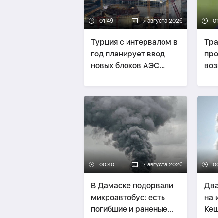
01:49
7 августа 2026
0
Турция с интервалом в
Тр
год планирует ввод
пр
новых блоков АЭС
воз
"Аккую"
рак
Укр
00:40
7 августа 2026
0
В Дамаске подорвали
Два
микроавтобус: есть
на 
погибшие и раненые
Ке