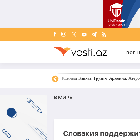
ВСЕ 
овости Азербайджана
Южный Кавказ, Грузия, Армения, Азерба
В МИРЕ
Словакия поддержит