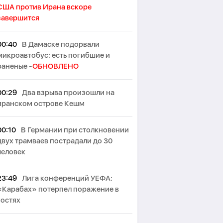
США против Ирана вскоре
завершится
00:40
В Дамаске подорвали
микроавтобус: есть погибшие и
раненые -
ОБНОВЛЕНО
00:29
Два взрыва произошли на
иранском острове Кешм
00:10
В Германии при столкновении
двух трамваев пострадали до 30
человек
23:49
Лига конференций УЕФА:
«Карабах» потерпел поражение в
гостях