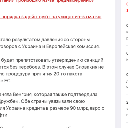
ритании произошло из-за преднамеренной
 порядка задействуют на улицах из-за матча
стало результатом давления со стороны
оворов с Украина и Европейская комиссия.
е будет препятствовать утверждению санкций,
тся без перебоев. В этом случае Словакия не
ю процедуру принятия 20-го пакета
е ЕС.
няла Венгрия, которая также подтвердила
Дружбе». Обе страны увязывали свою
я Украина кредита в размере 90 млрд евро с
фти.