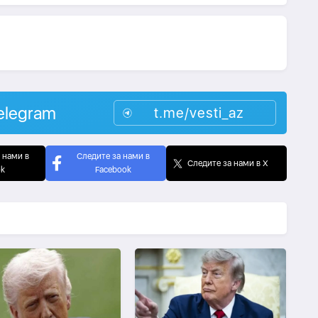
elegram
t.me/vesti_az
 нами в
Следите за нами в
Следите за нами в X
ok
Facebook