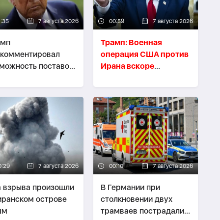
1:35
7 августа 2026
00:59
7 августа 2026
амп
Трамп: Военная
окомментировал
операция США против
можность поставок
Ирана вскоре
ет-перехватчиков
завершится
аине
0:29
7 августа 2026
00:10
7 августа 2026
 взрыва произошли
В Германии при
иранском острове
столкновении двух
шм
трамваев пострадали