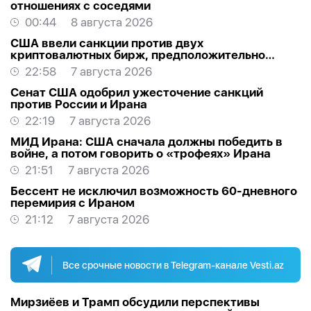
отношениях с соседями
00:44
8 августа 2026
США ввели санкции против двух
криптовалютных бирж, предположительно
оказывавших финансовую помощь Ирану
22:58
7 августа 2026
Сенат США одобрил ужесточение санкций
против России и Ирана
22:19
7 августа 2026
МИД Ирана: США сначала должны победить в
войне, а потом говорить о «трофеях» Ирана
21:51
7 августа 2026
Бессент не исключил возможность 60-дневного
перемирия с Ираном
21:12
7 августа 2026
Все срочные новости в Telegram-канале Vesti.az
Мирзиёев и Трамп обсудили перспективы