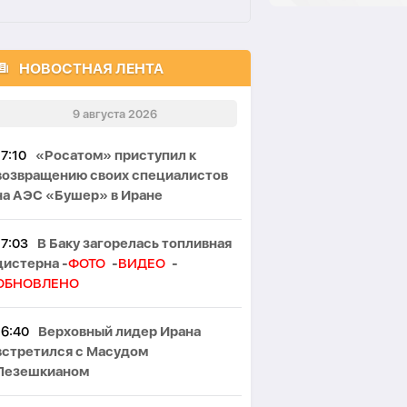
НОВОСТНАЯ ЛЕНТА
9 августа 2026
17:10
«Росатом» приступил к
возвращению своих специалистов
на АЭС «Бушер» в Иране
17:03
В Баку загорелась топливная
цистерна -
ФОТО
-
ВИДЕО
-
ОБНОВЛЕНО
16:40
Верховный лидер Ирана
встретился с Масудом
Пезешкианом