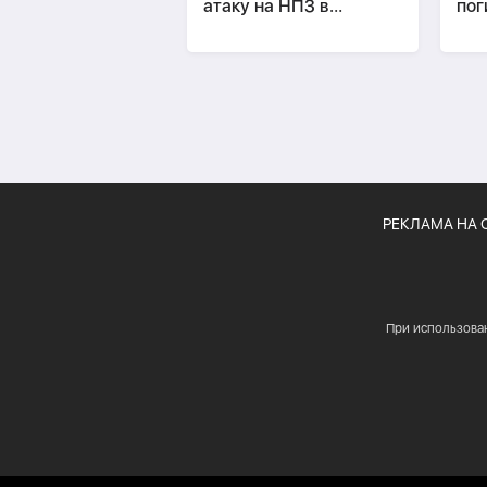
атаку на НПЗ в
пог
Саудовской Аравии
пос
-
О
РЕКЛАМА НА 
При использова