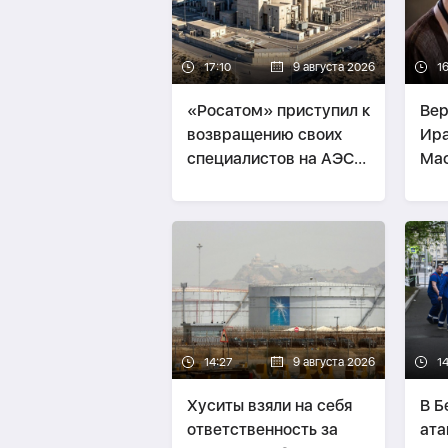
17:10
9 августа 2026
1
«Росатом» приступил к
Вер
возвращению своих
Ира
специалистов на АЭС
Ма
«Бушер» в Иране
14:27
9 августа 2026
1
Хуситы взяли на себя
В Б
ответственность за
ата