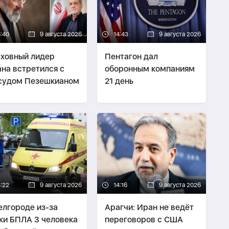
6:40
9 августа 2026
14:43
9 августа 2026
ховный лидер
Пентагон дал
на встретился с
оборонным компаниям
судом Пезешкианом
21 день
4:22
9 августа 2026
14:16
9 августа 2026
елгороде из-за
Арагчи: Иран не ведёт
ки БПЛА 3 человека
переговоров с США