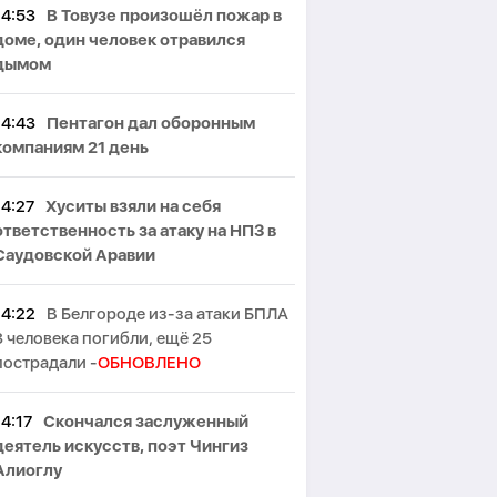
14:53
В Товузе произошёл пожар в
доме, один человек отравился
дымом
14:43
Пентагон дал оборонным
компаниям 21 день
14:27
Хуситы взяли на себя
ответственность за атаку на НПЗ в
Саудовской Аравии
14:22
В Белгороде из-за атаки БПЛА
3 человека погибли, ещё 25
пострадали -
ОБНОВЛЕНО
14:17
Скончался заслуженный
деятель искусств, поэт Чингиз
Алиоглу