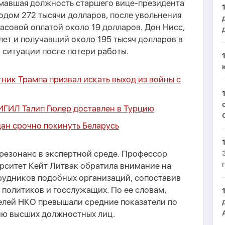
имавшая должность старшего вице-президента
одом 272 тысячи долларов, после увольнения
асовой оплатой около 19 долларов. Дон Нисс,
лет и получавший около 195 тысяч долларов в
й ситуации после потери работы.
ник Трампа призвал искать выход из войны с
ИГИЛ Талип Гюлер доставлен в Турцию
ан срочно покинуть Беларусь
резонанс в экспертной среде. Профессор
рситет Кейт Литвак обратила внимание на
рудников подобных организаций, сопоставив
 политиков и госслужащих. По ее словам,
елей НКО превышали средние показатели по
вню высших должностных лиц.