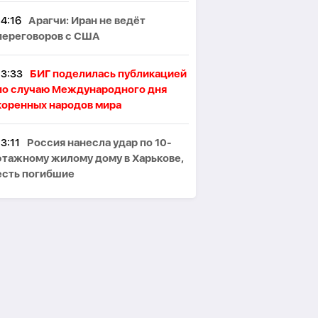
14:16
Арагчи: Иран не ведёт
переговоров с США
13:33
БИГ поделилась публикацией
по случаю Международного дня
коренных народов мира
13:11
Россия нанесла удар по 10-
этажному жилому дому в Харькове,
есть погибшие
12:39
Анкара поддерживает
мирные усилия между Баку и
Ереваном
12:23
В Испании правые считают,
что премьер несет ответственность
за кризис в Сеуте