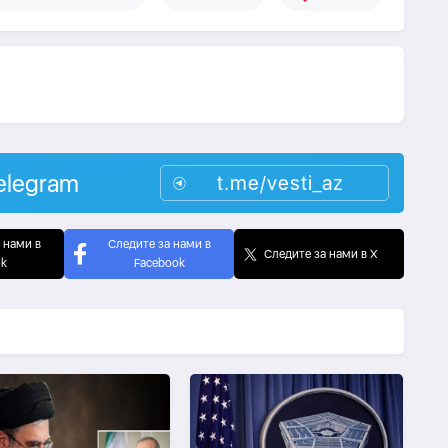
elegram
t.me/vesti_az
 нами в
Следите за нами в
Следите за нами в X
ok
Facebook