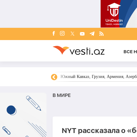
ВСЕ 
овости Азербайджана
Южный Кавказ, Грузия, Армения, Азерба
В МИРЕ
NYT рассказала о «