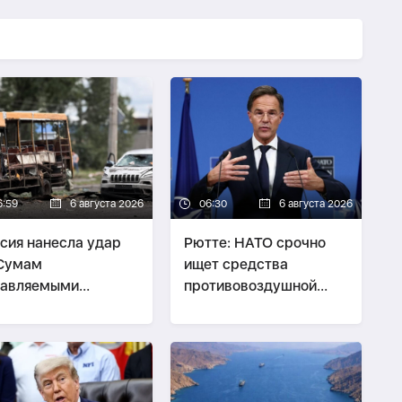
6:59
6 августа 2026
06:30
6 августа 2026
сия нанесла удар
Рютте: НАТО срочно
 Сумам
ищет средства
равляемыми
противовоздушной
абомбами,
обороны для Украины
вреждены жилые
а и торговый центр