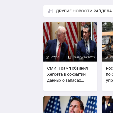
ДРУГИЕ НОВОСТИ РАЗДЕЛА
07:35
6 августа 2026
0
СМИ: Трамп обвинил
Рос
Хегсета в сокрытии
по
данных о запасах
уп
вооружений
ави
по
дом