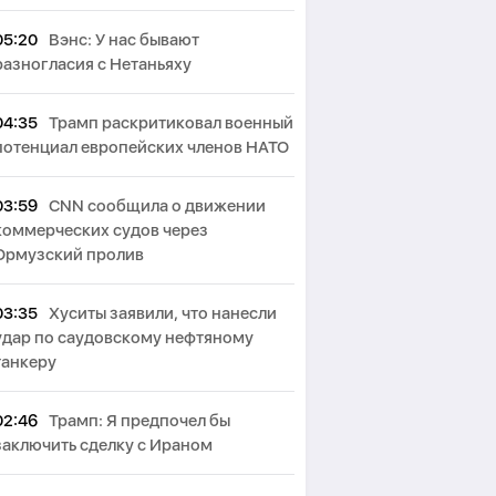
05:20
Вэнс: У нас бывают
разногласия с Нетаньяху
04:35
Трамп раскритиковал военный
потенциал европейских членов НАТО
03:59
CNN сообщила о движении
коммерческих судов через
Ормузский пролив
03:35
Хуситы заявили, что нанесли
удар по саудовскому нефтяному
танкеру
02:46
Трамп: Я предпочел бы
заключить сделку с Ираном