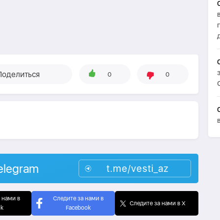
Поделиться
0
0
elegram
t.me/vesti_az
 нами в
Следите за нами в
Следите за нами в X
ok
Facebook