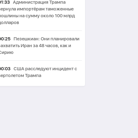
01:33
Администрация Трампа
вернула импортёрам таможенные
пошлины на сумму около 100 млрд
долларов
00:25
Пезешкиан: Они планировали
захватить Иран за 48 часов, как и
Сирию
00:03
США расследуют инцидент с
вертолетом Трампа
23:31
Гарибабади: США направили
сигналы о готовности вернуться к
выполнению своих обязательств
22:47
Fars: Открытие Ормузского
пролива зависит от выполнения США
своих обязательств