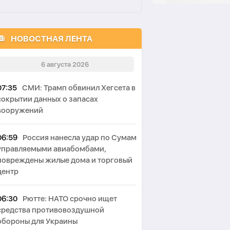
НОВОСТНАЯ ЛЕНТА
6 августа 2026
07:35
СМИ: Трамп обвинил Хегсета в
сокрытии данных о запасах
вооружений
06:59
Россия нанесла удар по Сумам
управляемыми авиабомбами,
повреждены жилые дома и торговый
центр
06:30
Рютте: НАТО срочно ищет
средства противовоздушной
обороны для Украины