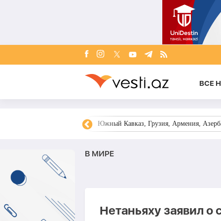
ВСЕ 
овости Азербайджана
Южный Кавказ, Грузия, Армения, Азерба
В МИРЕ
Нетаньяху заявил о