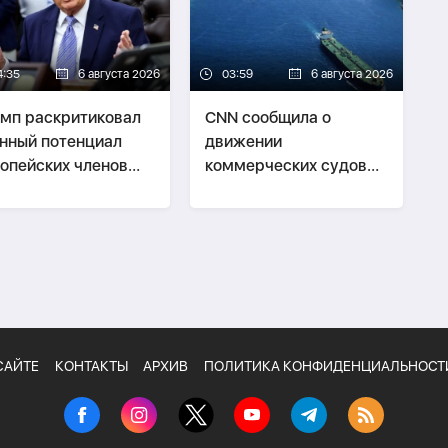
4:35
6 августа 2026
03:59
6 августа 2026
мп раскритиковал
CNN сообщила о
нный потенциал
движении
опейских членов
коммерческих судов
ТО
через Ормузский
пролив
САЙТЕ
КОНТАКТЫ
АРХИВ
ПОЛИТИКА КОНФИДЕНЦИАЛЬНОСТ