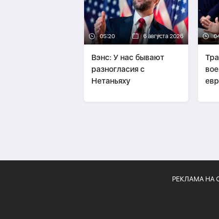
05:20
6 августа 2026
0
Вэнс: У нас бывают
Тра
разногласия с
вое
Нетаньяху
евр
НА
РЕКЛАМА НА 