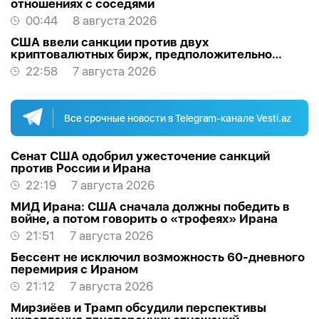
отношениях с соседями
00:44
8 августа 2026
США ввели санкции против двух
криптовалютных бирж, предположительно
оказывавших финансовую помощь Ирану
22:58
7 августа 2026
Все срочные новости в Telegram-канале Vesti.az
Сенат США одобрил ужесточение санкций
против России и Ирана
22:19
7 августа 2026
МИД Ирана: США сначала должны победить в
войне, а потом говорить о «трофеях» Ирана
21:51
7 августа 2026
Бессент не исключил возможность 60-дневного
перемирия с Ираном
21:12
7 августа 2026
Мирзиёев и Трамп обсудили перспективы